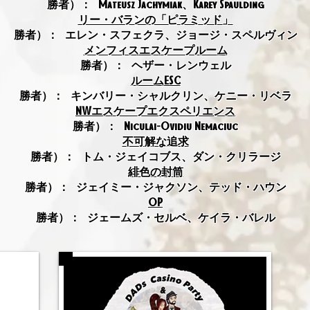
勝者）：
Mateusz Jachymiak、Karey Spaulding
リー・バランの「ピラミッド」
勝者）：
エレン・スフェクラ、ジョージ・スペルヴィン
メンフィスエスケープルーム
勝者）：
ヘザー・レンウェル
ルームESC
勝者）：
キンバリー・シャルクリン、ケニー・リベラ
NWエスケープエクスペリエンス
勝者）：
Niculai-Ovidiu Nemaciuc
不可解な追求
勝者）：
トム・ジェイコブス、ダン・クリラージ
緋色の封筒
勝者）：
ジェイミー・ジャクソン、テッド・ハウン
OP
勝者）：
ジェームズ・セルベ、ケイラ・バレル