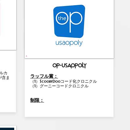
op-usaopoly
ルカ
ラッフル賞：
が含ま
（1）ScoobyDooコード化クロニクル
（1）グーニーコードクロニクル
制限：