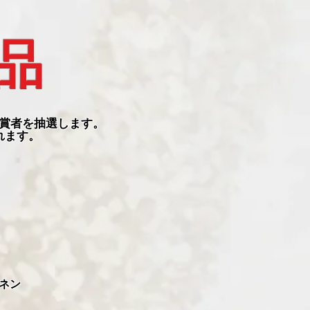
品
受賞者を抽選します。
れます。
ネン