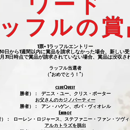
ワード
ッフルの賞
1票= 1ラッフルエントリー
12月30日から1週間以内に賞品を請求しなかった場合、新しい
2年1月31日時点で賞品が請求されていない場合、賞品は没収さ
ラッフル当選者
（"おめでとう！"）
clueQuest
勝者）：
デニス・ユー、クリス・ポーター
お父さんのカジノパーティー
勝者）：
アン・ハゲン、ポパ・ヴィオレル
Enibot
者）：
ローレン・ロジャース、ステファニー・ファン・ツヴィ
アルカトラズを脱出