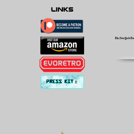
links
PRESS KIT