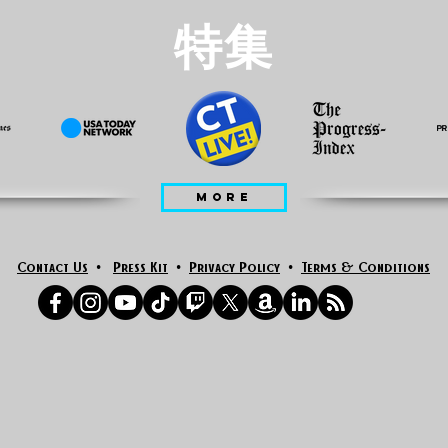
特集
MORE
Contact Us
•
Press Kit
•
Privacy Policy
•
Terms & Conditions