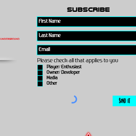
subscribe
Please check all that applies to you
Player/ Enthusiast
Owner/ Developer
Media
Other
Send It