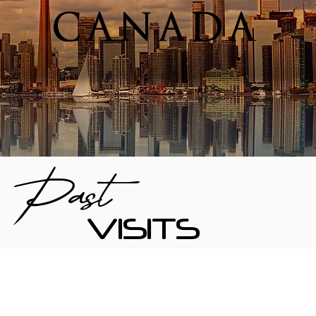
CANADA
Past
VISITS