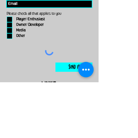
Please check all that applies to you
Player/ Enthusiast
Owner/ Developer
Media
Other
Send It
links
Escape Room & Game Reviewers
Contact Us
•
Press Kit
•
Privacy Policy
•
Terms & Conditions