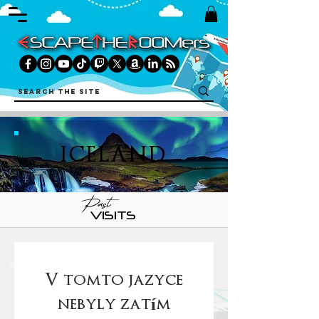
ICELAND
Past
VISITS
V tomto jazyce
nebyly zatím