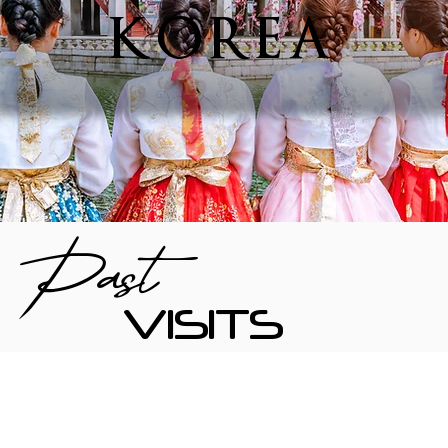
KOREA
Past
VISITS