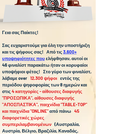
Γεια σας Παίκτες!
Σας ευχαριστούμε για όλη την υποστήριξη
και τις ψήφους σας!
Από τις
3.600+
υποψηφιότητες που
ελήφθησαν, αυτοί οι
46 φιναλίστ παρακάτω ήταν οι κορυφαίοι
υποψήφιοι φέτος!
Στο γύρο των φιναλίστ,
λάβαμε over
12.300 ψήφοι
εντός της
περιόδου ψηφοφορίας των 8 ημερών και
στις
4 κατηγορίες - αίθουσες διαφυγής
"ΠΡΟΣΩΠΙΚΑ", αίθουσες διαφυγής
"ΑΠΟΣΠΑΣΤΙΚΑ", παιχνίδια "TABLE-TOP"
και παιχνίδια "ONLINE"
από πάνω
45
διαφορετικές χώρες
συμπεριλαμβανομένων
(Αυστραλία,
Αυστρία, Βέλγιο, Βραζιλία, Καναδάς,