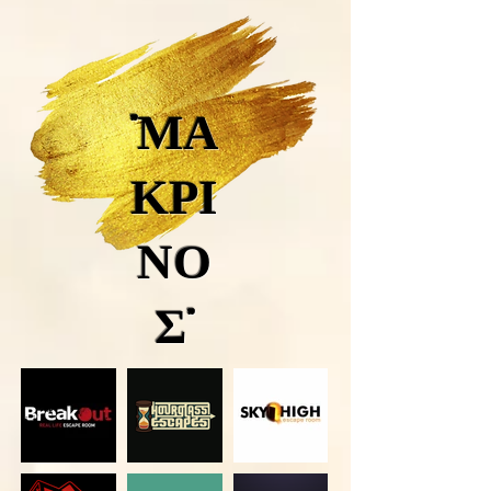
"ΜΑ
ΚΡΙ
ΝΟ
Σ"