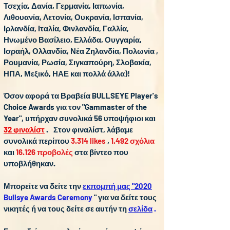
Τσεχία, Δανία, Γερμανία, Ιαπωνία,
Λιθουανία, Λετονία, Ουκρανία, Ισπανία,
Ιρλανδία, Ιταλία, Φινλανδία, Γαλλία,
Ηνωμένο Βασίλειο, Ελλάδα, Ουγγαρία,
Ισραήλ, Ολλανδία, Νέα Ζηλανδία, Πολωνία ,
Ρουμανία, Ρωσία, Σιγκαπούρη, Σλοβακία,
ΗΠΑ, Μεξικό, ΗΑΕ και πολλά άλλα)!
Όσον αφορά τα Βραβεία BULLSEYE Player's
Choice Awards για τον "Gammaster of the
Year", υπήρχαν συνολικά 56 υποψήφιοι και
32 φιναλίστ
.
Στον φιναλίστ, λάβαμε
συνολικά περίπου
3.314 likes
,
1.492 σχόλια
και
16.126 προβολές
στα βίντεο που
υποβλήθηκαν.
Μπορείτε να δείτε την
εκπομπή μας "2020
Bullsye Awards Ceremony
" για να δείτε τους
νικητές ή να τους δείτε σε αυτήν τη
σελίδα
.