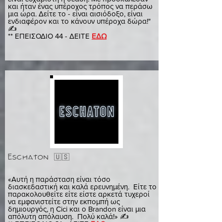
και ήταν ένας υπέροχος τρόπος να περάσω
μια ώρα. Δείτε το - είναι αισιόδοξο, είναι
ενδιαφέρον και το κάνουν υπέροχα δώρα!"
✍️
** ΕΠΕΙΣΟΔΙΟ 44 - ΔΕΙΤΕ
ΕΔΩ
Eschaton 🇺🇸
τεσσα
«Αυτή η παράσταση είναι τόσο
διασκεδαστική και καλά ερευνημένη. Είτε το
παρακολουθείτε είτε είστε αρκετά τυχεροί
να εμφανιστείτε στην εκπομπή ως
δημιουργός, η Cici και ο Brandon είναι μια
απόλυτη απόλαυση. Πολύ καλά!» ✍️