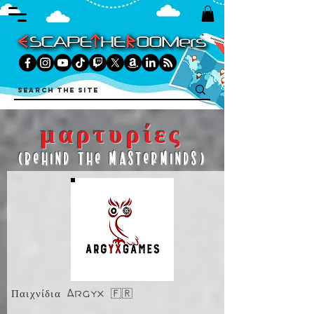
μαρτυρίες
(Behind The Masterminds)
Παιχνίδια Argyx 🇫🇷
μαθίας