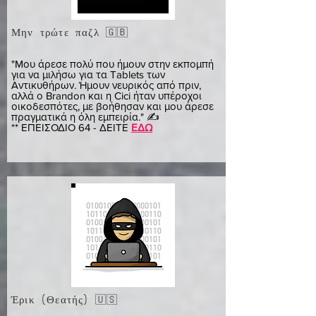
Μην τρώτε παζλ 🇬🇧
χελιδόνι
"Μου άρεσε πολύ που ήμουν στην εκπομπή
για να μιλήσω για τα Tablets των
Αντικυθήρων. Ήμουν νευρικός από πριν,
αλλά ο Brandon και η Cici ήταν υπέροχοι
οικοδεσπότες, με βοήθησαν και μου άρεσε
πραγματικά η όλη εμπειρία." ✍️
** ΕΠΕΙΣΟΔΙΟ 64 - ΔΕΙΤΕ
ΕΔΩ
Έρικ (Θεατής) 🇺🇸
Έρικ