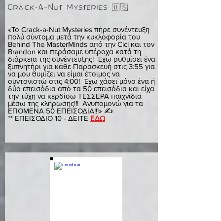
Crack-A-Nut Mysteries 🇺🇸
αγγελα
«Το Crack-a-Nut Mysteries πήρε συνέντευξη
πολύ σύντομα μετά την κυκλοφορία του
Behind The MasterMinds από την Cici και τον
Brandon και περάσαμε υπέροχα κατά τη
διάρκεια της συνέντευξης! Έχω ρυθμίσει ένα
ξυπνητήρι για κάθε Παρασκευή στις 3:55 για
να μου θυμίζει να είμαι έτοιμος να
συντονιστώ στις 4:00! Έχω χάσει μόνο ένα ή
δύο επεισόδια από τα 50 επεισόδια και είχα
την τύχη να κερδίσω ΤΕΣΣΕΡΑ παιχνίδια
μέσω της κλήρωσης!!! Ανυπομονώ για τα
ΕΠΟΜΕΝΑ 50 ΕΠΕΙΣΟΔΙΑ!!!» ✍️
** ΕΠΕΙΣΟΔΙΟ 10 - ΔΕΙΤΕ
ΕΔΩ