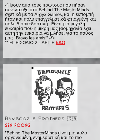
«Ήμουν από τους πρώτους που πήραν
συνέντευξη στο Behind The MasterMinds
σχετικά με τα Argyx Games, και η εκπομπή
ήταν και πολύ επαγγελματικά φτιαγμένη και
πολύ διασκεδαστική. Είναι μια μεγάλη
ευκαιρία που η μικρή μας βιομηχανία έχει
αυτή την ευκαιρία να μιλήσει για το πάθος
μας. Bravo les amis!" ✍️
** ΕΠΕΙΣΟΔΙΟ 2 - ΔΕΙΤΕ
ΕΔΩ
Bamboozle Brothers 🇨🇦
sen-foong
"Behind The MasterMinds είναι μια καλά
οργανωμένη, ενημερωτική και το πιο