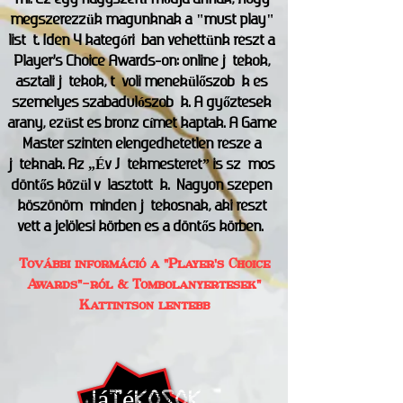
megszerezzük magunknak a "must play"
listát. Idén 4 kategóriában vehettünk részt a
Player's Choice Awards-on: online játékok,
asztali játékok, távoli menekülőszobák és
személyes szabadulószobák. A győztesek
arany, ezüst és bronz címet kaptak. A Game
Master szintén elengedhetetlen része a
játéknak. Az „Év Játékmesterét” is számos
döntős közül választották. Nagyon szépen
köszönöm minden játékosnak, aki részt
vett a jelölési körben és a döntős körben.
További információ a "Player's Choice
Awards"-ról & Tombolanyertesek"
Kattintson lentebb
játékosok