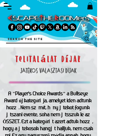
telitalálat díjak
JÁTÉKOS VÁLASZTÁSI DÍJAK
A "Player's Choice Awards" a Bullseye
Award új kategóriája, amelyet idén adtunk
hozzá. Nem számít, hány játékot fogunk
játszani évente, soha nem játsszuk le az
ÖSSZET. Ezt a kategóriát azért adtuk hozzá,
hogy a játékosok hangját halljuk, nem csak
mi. Ez egy nagyszerű módja annak, hogy