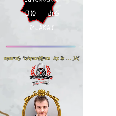
cho
jég
díjakat
Nyertes: "GameMaster az év ... ja"