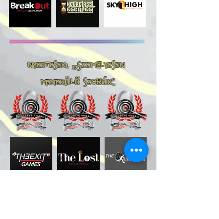
Nyertesek: „Személyesen
Menekülő szobák"
KIEMELT