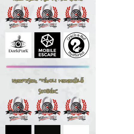
Nyertesek: "távoli menekülő
szobák"