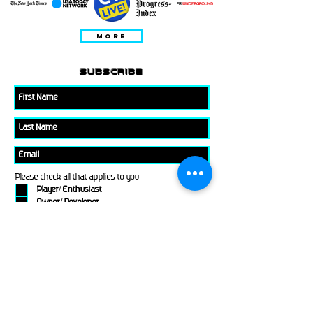
MORE
subscribe
Please check all that applies to you
Player/ Enthusiast
Owner/ Developer
Media
Other
Send It