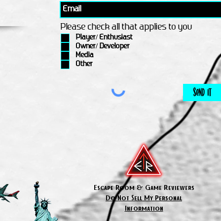
Please check all that applies to you
Player/ Enthusiast
Owner/ Developer
Media
Other
Send It
Escape Room & Game Reviewers
Do Not Sell My Personal
Information