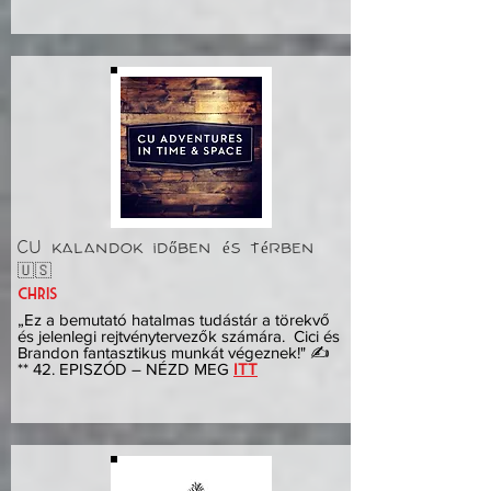
CU kalandok időben és térben
🇺🇸
Chris
„Ez a bemutató hatalmas tudástár a törekvő
és jelenlegi rejtvénytervezők számára. Cici és
Brandon fantasztikus munkát végeznek!" ✍️
** 42. EPISZÓD – NÉZD MEG
ITT