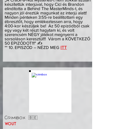
készítettük interjúval, hogy Cici és Brandon
elindította a Behind The MasterMinds-t, és
nagyon jól éreztük magunkat az interjú alatt!
Minden pénteken 3:55-re beállítottam egy
ébresztőt, hogy emlékeztessen arra, hogy
4:00-kor készüljek be! Az 50 epizódból csak
egy vagy két részt hagytam ki, és volt
szerencsém NÉGY játékot megnyerni a
sorsoláson keresztül!!! Várom a KÖVETKEZŐ
50 EPIZÓDOT!!!" ✍️
** 10. EPISZÓD – NÉZD MEG
ITT
Crimibox 🇧🇪
wout