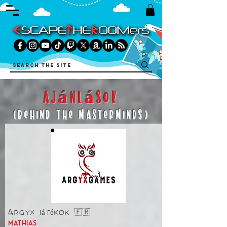
ajánlások
(Behind The Masterminds)
Argyx játékok 🇫🇷
mathias