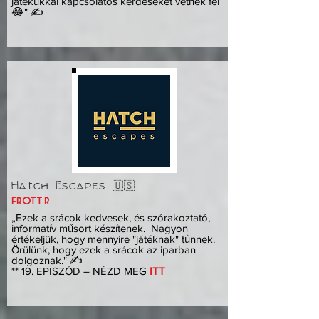
játékukkal kapcsolatos kérdéseket vetnek fel
😂" ✍️
Hatch Escapes 🇺🇸
frottír
„Ezek a srácok kedvesek, és szórakoztató,
informatív műsort készítenek. Nagyon
értékeljük, hogy mennyire "játéknak" tűnnek.
Örülünk, hogy ezek a srácok az iparban
dolgoznak." ✍️
** 19. EPISZÓD – NÉZD MEG
ITT