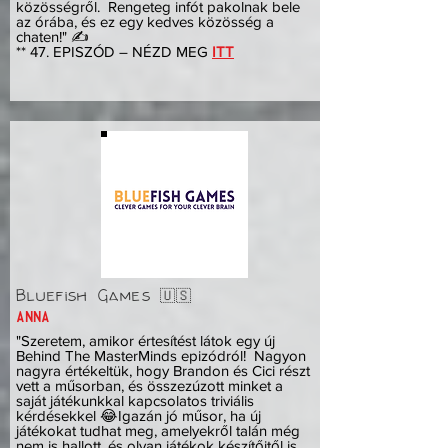
közösségről. Rengeteg infót pakolnak bele
az órába, és ez egy kedves közösség a
chaten!" ✍️
** 47. EPISZÓD – NÉZD MEG
ITT
Bluefish Games 🇺🇸
ANNA
"Szeretem, amikor értesítést látok egy új
Behind The MasterMinds epizódról! Nagyon
nagyra értékeltük, hogy Brandon és Cici részt
vett a műsorban, és összezúzott minket a
saját játékunkkal kapcsolatos triviális
kérdésekkel 😂Igazán jó műsor, ha új
játékokat tudhat meg, amelyekről talán még
nem is hallott, és olyan játékok készítőitől is.