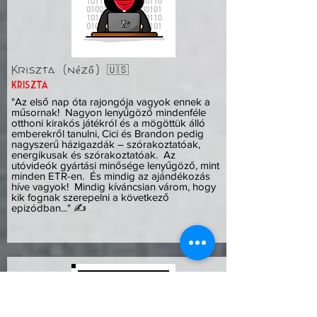
Kriszta (néző) 🇺🇸
kriszta
"Az első nap óta rajongója vagyok ennek a
műsornak! Nagyon lenyűgöző mindenféle
otthoni kirakós játékról és a mögöttük álló
emberekről tanulni, Cici és Brandon pedig
nagyszerű házigazdák – szórakoztatóak,
energikusak és szórakoztatóak. Az
utóvideók gyártási minősége lenyűgöző, mint
minden ETR-en. És mindig az ajándékozás
híve vagyok! Mindig kíváncsian várom, hogy
kik fognak szerepelni a következő
epizódban..." ✍️