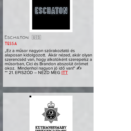
Eschaton 🇺🇸
tessa
„Ez a műsor nagyon szórakoztató és
alaposan kidolgozott. Akár nézed, akár olyan
szerencséd van, hogy alkotóként szerepelsz a
műsorban, Cici és Brandon abszolút örömet
okoz. Mindenhol nagyon jó idő van!" ✍️
** 21. EPISZÓD – NÉZD MEG
ITT