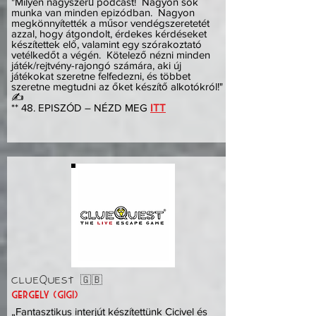
"Milyen nagyszerű podcast! Nagyon sok
munka van minden epizódban. Nagyon
megkönnyítették a műsor vendégszeretetét
azzal, hogy átgondolt, érdekes kérdéseket
készítettek elő, valamint egy szórakoztató
vetélkedőt a végén. Kötelező nézni minden
játék/rejtvény-rajongó számára, aki új
játékokat szeretne felfedezni, és többet
szeretne megtudni az őket készítő alkotókról!"
✍️
** 48. EPISZÓD – NÉZD MEG
ITT
clueQuest 🇬🇧
gergely (gigi)
„Fantasztikus interjút készítettünk Cicivel és