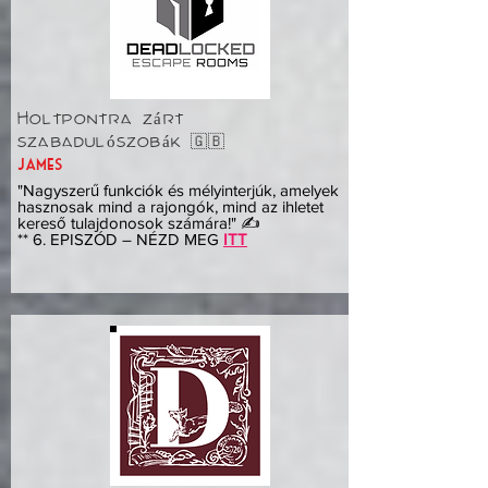
Holtpontra zárt
szabadulószobák 🇬🇧
James
"Nagyszerű funkciók és mélyinterjúk, amelyek
hasznosak mind a rajongók, mind az ihletet
kereső tulajdonosok számára!" ✍️
** 6. EPISZÓD – NÉZD MEG
ITT