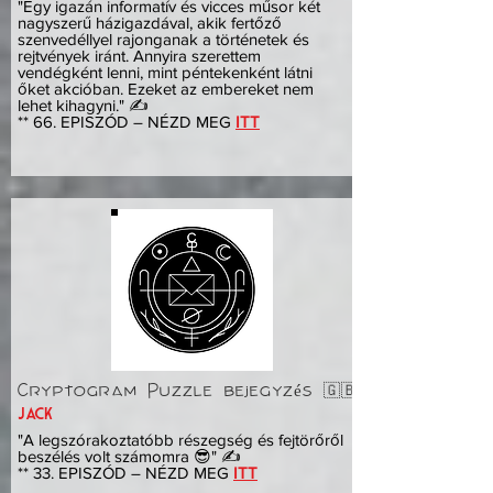
"Egy igazán informatív és vicces műsor két
nagyszerű házigazdával, akik fertőző
szenvedéllyel rajonganak a történetek és
rejtvények iránt. Annyira szerettem
vendégként lenni, mint péntekenként látni
őket akcióban. Ezeket az embereket nem
lehet kihagyni." ✍️
** 66. EPISZÓD – NÉZD MEG
ITT
Cryptogram Puzzle bejegyzés 🇬🇧
Jack
"A legszórakoztatóbb részegség és fejtörőről
beszélés volt számomra 😎" ✍️
** 33. EPISZÓD – NÉZD MEG
ITT