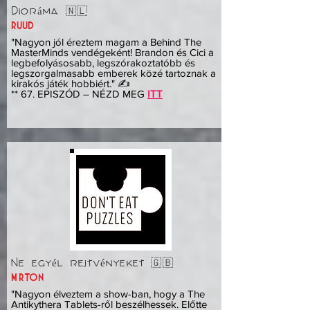
Dioráma 🇳🇱
ruud
"Nagyon jól éreztem magam a Behind The
MasterMinds vendégeként! Brandon és Cici a
legbefolyásosabb, legszórakoztatóbb és
legszorgalmasabb emberek közé tartoznak a
kirakós játék hobbiért." ✍️
** 67. EPISZÓD – NÉZD MEG
ITT
Ne egyél rejtvényeket 🇬🇧
Márton
"Nagyon élveztem a show-ban, hogy a The
Antikythera Tablets-ről beszélhessek. Előtte