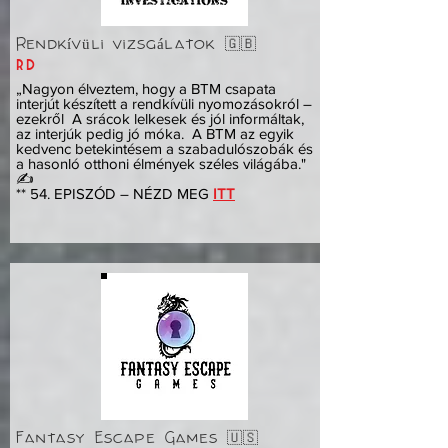
Rendkívüli vizsgálatok 🇬🇧
rúd
„Nagyon élveztem, hogy a BTM csapata
interjút készített a rendkívüli nyomozásokról –
ezekről A srácok lelkesek és jól informáltak,
az interjúk pedig jó móka. A BTM az egyik
kedvenc betekintésem a szabadulószobák és
a hasonló otthoni élmények széles világába."
✍️
** 54. EPISZÓD – NÉZD MEG
ITT
Fantasy Escape Games 🇺🇸