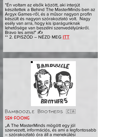
"Én voltam az elsők között, aki interjút
készítettek a Behind The MasterMinds-ben az
Argyx Games-ről, és a műsor nagyon profin
készült és nagyon szórakoztató volt. Nagy
esély van arra, hogy kis iparágunknak
lehetősége van beszélni szenvedélyünkről.
Bravo les amis!" ✍️
** 2. EPISZÓD – NÉZD MEG
ITT
Bamboozle Brothers 🇨🇦
sen-foong
„A The MasterMinds mögött egy jól
szervezett, információs, és ami a legfontosabb
– szórakoztató óra áll a menekülési