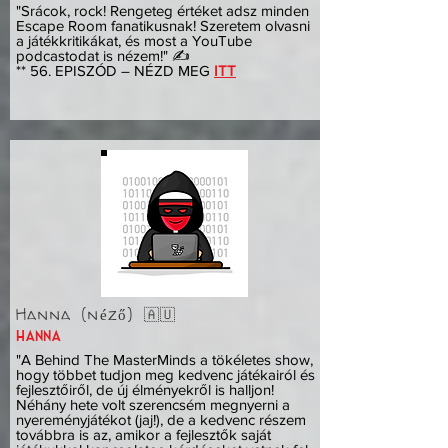
"Srácok, rock! Rengeteg értéket adsz minden
Escape Room fanatikusnak! Szeretem olvasni
a játékkritikákat, és most a YouTube
podcastodat is nézem!" ✍️
** 56. EPISZÓD – NÉZD MEG
ITT
Hanna (néző) 🇦🇺
hanna
"A Behind The MasterMinds a tökéletes show,
hogy többet tudjon meg kedvenc játékairól és
fejlesztőiről, de új élményekről is halljon!
Néhány hete volt szerencsém megnyerni a
nyereményjátékot (jaj!), de a kedvenc részem
továbbra is az, amikor a fejlesztők saját