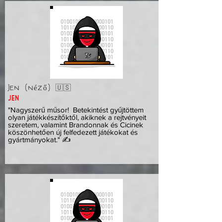
Jen (néző) 🇺🇸
JEN
"Nagyszerű műsor! Betekintést gyűjtöttem
olyan játékkészítőktől, akiknek a rejtvényeit
szeretem, valamint Brandonnak és Cicinek
köszönhetően új felfedezett játékokat és
gyártmányokat." ✍️