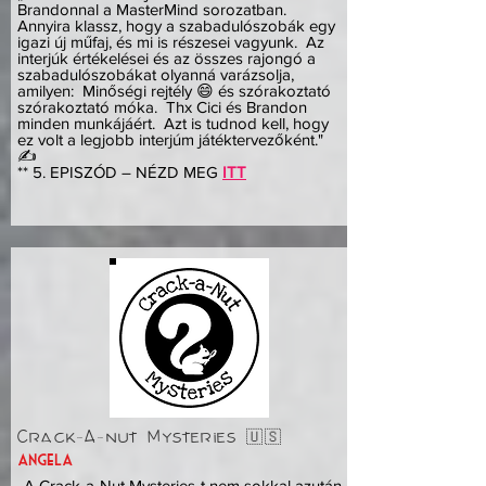
Brandonnal a MasterMind sorozatban.
Annyira klassz, hogy a szabadulószobák egy
igazi új műfaj, és mi is részesei vagyunk. Az
interjúk értékelései és az összes rajongó a
szabadulószobákat olyanná varázsolja,
amilyen: Minőségi rejtély 😄 és szórakoztató
szórakoztató móka. Thx Cici és Brandon
minden munkájáért. Azt is tudnod kell, hogy
ez volt a legjobb interjúm játéktervezőként."
✍️
** 5. EPISZÓD – NÉZD MEG
ITT
Crack-A-nut Mysteries 🇺🇸
angela
„A Crack-a-Nut Mysteries-t nem sokkal azután