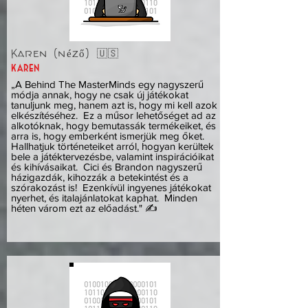
Karen (néző) 🇺🇸
karen
„A Behind The MasterMinds egy nagyszerű
módja annak, hogy ne csak új játékokat
tanuljunk meg, hanem azt is, hogy mi kell azok
elkészítéséhez. Ez a műsor lehetőséget ad az
alkotóknak, hogy bemutassák termékeiket, és
arra is, hogy emberként ismerjük meg őket.
Hallhatjuk történeteiket arról, hogyan kerültek
bele a játéktervezésbe, valamint inspirációikat
és kihívásaikat. Cici és Brandon nagyszerű
házigazdák, kihozzák a betekintést és a
szórakozást is! Ezenkívül ingyenes játékokat
nyerhet, és italajánlatokat kaphat. Minden
héten várom ezt az előadást." ✍️