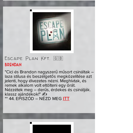
Escape Plan Kft. 🇬🇧
brendan
"Cici és Brandon nagyszerű műsort csináltak –
laza stílusa és beszélgetős megközelítése azt
jelenti, hogy élvezetes nézni. Meghívtak, és
remek alkalom volt eltölteni egy órát.
Nézzétek meg – derűs, érdekes és csinálják.
klassz ajándékok!" ✍️
** 44. EPISZÓD – NÉZD MEG
ITT