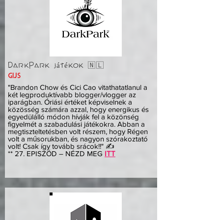
DarkPark játékok 🇳🇱
gijs
"Brandon Chow és Cici Cao vitathatatlanul a
két legproduktívabb blogger/vlogger az
iparágban. Óriási értéket képviselnek a
közösség számára azzal, hogy energikus és
egyedülálló módon hívják fel a közönség
figyelmét a szabadulási játékokra. Abban a
megtiszteltetésben volt részem, hogy Régen
volt a műsorukban, és nagyon szórakoztató
volt! Csak így tovább srácok!!" ✍️
** 27. EPISZÓD – NÉZD MEG
ITT