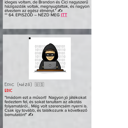
ideges voltam, de Brandon és Cici nagyszerű
házigazdák voltak, megnyugtattak, és nagyon
élveztem az egész élményt." ✍️
** 64. EPISZÓD – NÉZD MEG
ITT
Eric (néző) 🇺🇸
eric
"Imádom ezt a műsort! Nagyon jó játékokat
fedeztem fel, és sokat tanultam az alkotás
folyamatáról... Még volt szerencsém nyerni is.
Csak így tovább, és találkozunk a következő
bemutatón!" ✍️