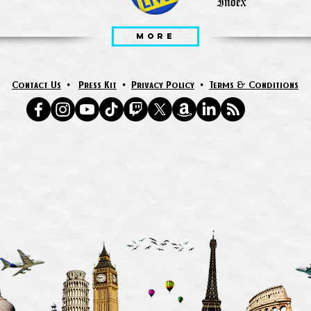
MORE
Contact Us
•
Press Kit
•
Privacy Policy
•
Terms & Conditions