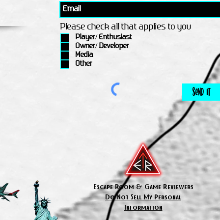
Please check all that applies to you
Player/ Enthusiast
Owner/ Developer
Media
Other
Send It
Escape Room & Game Reviewers
Do Not Sell My Personal
Information