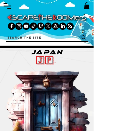
JAPAN
🇯🇵.