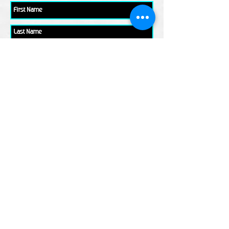
Please check all that applies to you
Player/ Enthusiast
Owner/ Developer
Media
Other
Send It
links
Escape Room & Game Reviewers