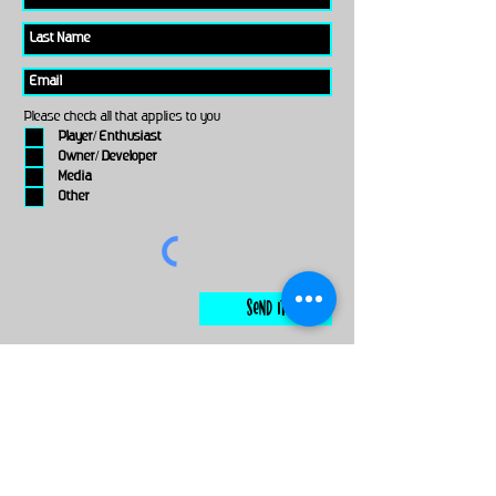
Please check all that applies to you
Player/ Enthusiast
Owner/ Developer
Media
Other
Send It
links
Escape Room & Game Reviewers
Contact Us
•
Press Kit
•
Privacy Policy
•