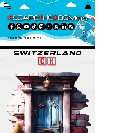
SWITZERLAND
🇨🇭