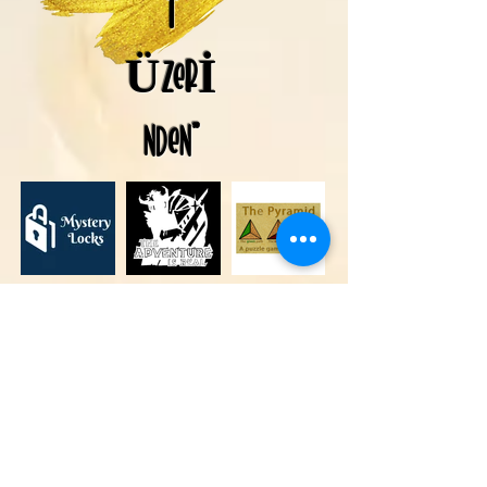
T
ÜZERİ
NDEN"