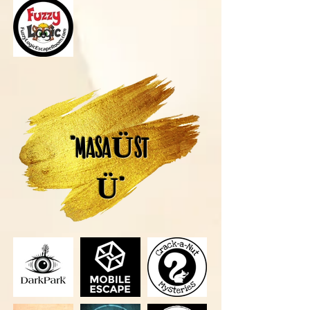
"MASAÜST
Ü"