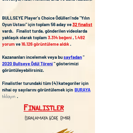
BULLSEYE Player's Choice Ödülleri'nde "Yılın
Oyun Ustası" için toplam 56 aday ve
32 finalist
vardı.
Finalist turda, gönderilen videolarda
yaklaşık olarak toplam
3.314 beğeni
,
1.492
yorum
ve
16.126 görüntüleme aldık
.
Kazananları incelemek veya bu
sayfadan
"
2020 Bullseye Ödül Töreni
" gösterimizi
görüntüleyebilirsiniz.
Finalistler turundaki tüm (4) kategoriler için
nihai oy sayılarını görüntülemek için
BURAYA
tıklayın
.
Finalistler
(SIRALAMAYA GÖRE EMİR)