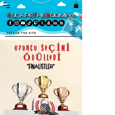
OYUNCU SEÇİMİ
ÖDÜLLERİ
"FİNALİSTLER"