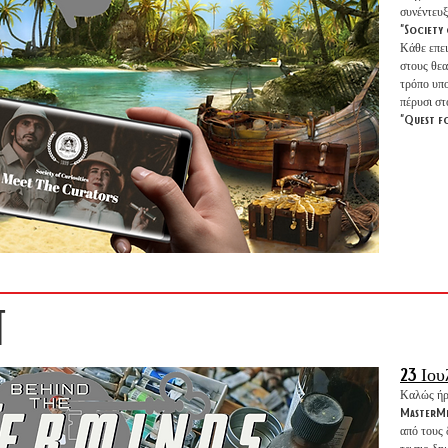
συνέντευξ
"Society 
Κάθε επει
στους θεα
τρόπο υπο
πέρυσι στ
"Quest f
T
23 Ιου
Καλώς ήρθ
MasterMin
από τους 