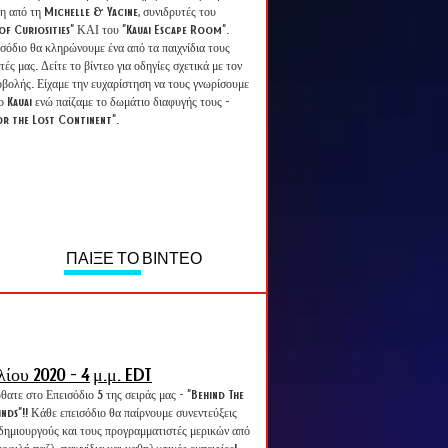
η από τη Michelle & Yacine, συνιδρυτές του
of Curiosities" ΚΑΙ του "Kauai Escape Room".
σόδιο θα κληρώνουμε ένα από τα παιχνίδια τους
τές μας. Δείτε το βίντεο για οδηγίες σχετικά με τον
βολής. Είχαμε την ευχαρίστηση να τους γνωρίσουμε
ο Kauai ενώ παίζαμε το δωμάτιο διαφυγής τους -
or the Lost Continent".
ΠΑΙΞΕ ΤΟ ΒΙΝΤΕΟ
λίου 2020 - 4
μ.μ. EDT
ατε στο Επεισόδιο 5 της σειράς μας - "Behind The
ds"!! Κάθε επεισόδιο θα παίρνουμε συνεντεύξεις
δημιουργούς και τους προγραμματιστές μερικών από