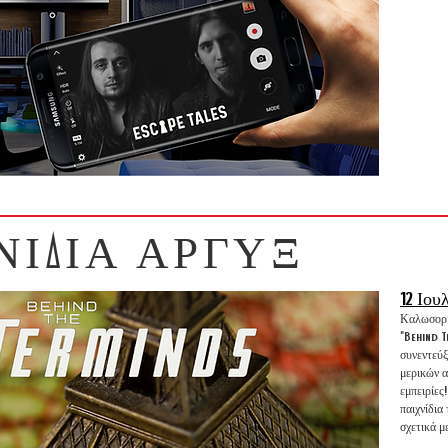
ΧΝΙΔΙΑ ΑΡΓΥΞ
12 Ιου
Καλωσορίσ
"Behind T
συνεντεύξ
μερικών α
εμπειρίες
παιχνίδια
σχετικά μ