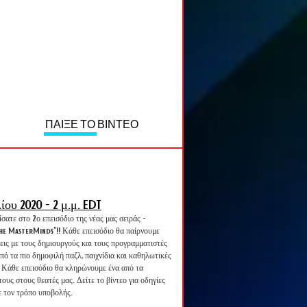
ΠΑΙΞΕ ΤΟ ΒΙΝΤΕΟ
λίου 2020 - 2 μ.μ. EDT
ατε στο 2ο επεισόδιο της νέας μας σειράς -
he MasterMinds"!! Κάθε επεισόδιο θα παίρνουμε
εις με τους δημιουργούς και τους προγραμματιστές
πό τα πιο δημοφιλή παζλ, παιχνίδια και καθηλωτικές
! Κάθε επεισόδιο θα κληρώνουμε ένα από τα
 τους στους θεατές μας. Δείτε το βίντεο για οδηγίες
ε τον τρόπο υποβολής.