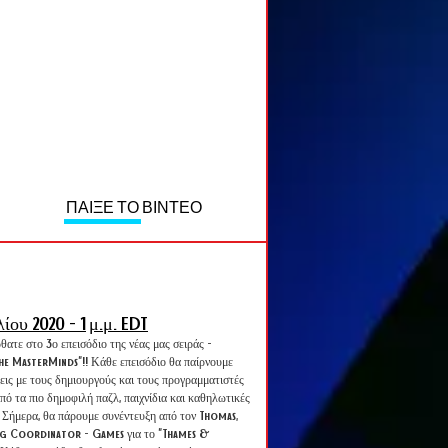
ΠΑΙΞΕ ΤΟ ΒΙΝΤΕΟ
λίου 2020 - 1
μ.μ. EDT
ατε στο 3ο επεισόδιο της νέας μας σειράς -
he MasterMinds"!! Κάθε επεισόδιο θα παίρνουμε
εις με τους δημιουργούς και τους προγραμματιστές
πό τα πιο δημοφιλή παζλ, παιχνίδια και καθηλωτικές
! Σήμερα, θα πάρουμε συνέντευξη από τον Thomas,
g Coordinator - Games για το "Thames &