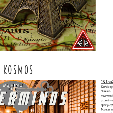
& KOSMOS
18 Ιου
Καλώς ήρθ
"Behind T
συνεντεύξ
μερικών α
εμπειρίες
Marketin