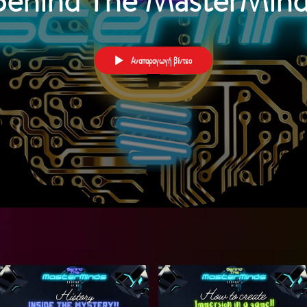
Behind The MasterMind
Αναπαραγωγή βίντεο