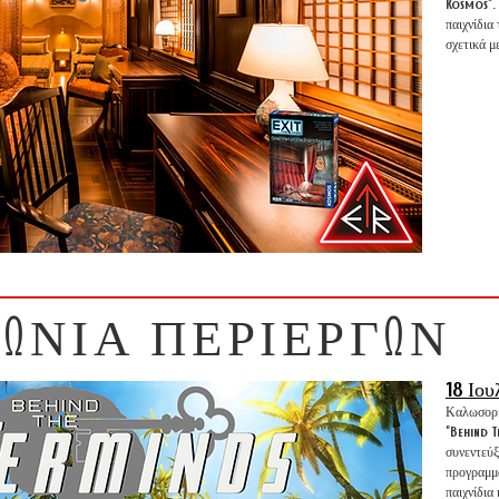
Kosmos". 
παιχνίδια
σχετικά μ
ΝΩΝΙΑ ΠΕΡΙΕΡΓΩΝ
18 Ιου
Καλωσορίσ
"Behind T
συνεντεύξ
προγραμμα
παιχνίδια