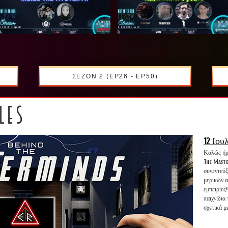
ΣΕΖΟΝ 2 (EP26 - EP50)
LES
12 Ιου
Καλώς ήρθ
The Maste
συνεντεύξ
μερικών α
εμπειρίες
παιχνίδια
σχετικά μ