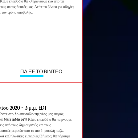
Κάθε επεισόδιο θα κληρώνουμε ένα από τα
 τους στους θεατές μας. Δείτε το βίντεο για οδηγίες
ε τον τρόπο υποβολής.
ΠΑΙΞΕ ΤΟ ΒΙΝΤΕΟ
λίου 2020 - 3
μ.μ. EDT
ατε στο 4ο επεισόδιο της νέας μας σειράς -
he MasterMinds"!! Κάθε επεισόδιο θα παίρνουμε
εις από τους δημιουργούς και τους
τιστές μερικών από τα πιο δημοφιλή παζλ,
 και καθηλωτικές εμπειρίες! Σήμερα, θα πάρουμε