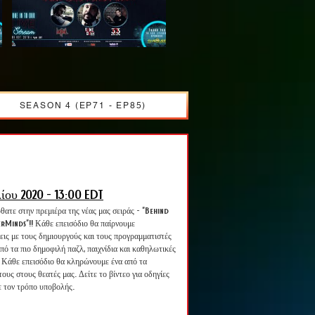
SEASON 4 (EP71 - EP85)
λίου 2020 - 13:00 EDT
ατε στην πρεμιέρα της νέας μας σειράς - "Behind
rMinds"!! Κάθε επεισόδιο θα παίρνουμε
εις με τους δημιουργούς και τους προγραμματιστές
πό τα πιο δημοφιλή παζλ, παιχνίδια και καθηλωτικές
! Κάθε επεισόδιο θα κληρώνουμε ένα από τα
 τους στους θεατές μας. Δείτε το βίντεο για οδηγίες
ε τον τρόπο υποβολής.