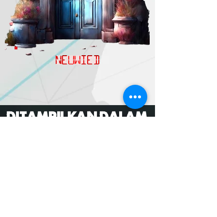
NEUWIED
DITAMPILKAN DALAM
MORE
subscribe