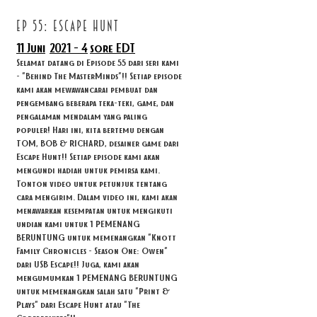
ep 55: ESCAPE HUNT
11 Juni
2021 - 4
sore EDT
Selamat datang di Episode 55 dari seri kami
- "Behind The MasterMinds"!! Setiap episode
kami akan mewawancarai pembuat dan
pengembang beberapa teka-teki, game, dan
pengalaman mendalam yang paling
populer! Hari ini, kita bertemu dengan
TOM, BOB & RICHARD, desainer game dari
Escape Hunt!! Setiap episode kami akan
mengundi hadiah untuk pemirsa kami.
Tonton video untuk petunjuk tentang
cara mengirim. Dalam video ini, kami akan
menawarkan kesempatan untuk mengikuti
undian kami untuk 1 PEMENANG
BERUNTUNG untuk memenangkan "Knott
Family Chronicles - Season One: Owen"
dari USB Escape!! Juga, kami akan
mengumumkan 1 PEMENANG BERUNTUNG
untuk memenangkan salah satu "Print &
Plays" dari Escape Hunt atau "The