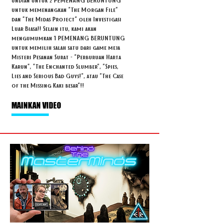
untuk memenangkan "The Morgan File"
dan "The Midas Project" oleh Investigasi
Luar Biasa!! Selain itu, kami akan
mengumumkan 1 PEMENANG BERUNTUNG
untuk memilih salah satu dari game meja
Misteri Pesanan Surat - "Perburuan Harta
Karun", "The Enchanted Slumber", "Spies,
Lies and Serious Bad Guys!", atau "The Case
of the Missing Kaki besar"!!
MAINKAN VIDEO