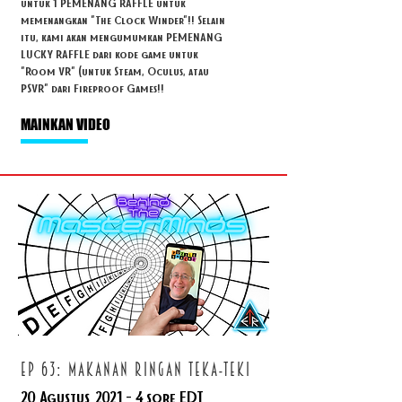
untuk 1 PEMENANG RAFFLE untuk
memenangkan "The Clock Winder"!! Selain
itu, kami akan mengumumkan PEMENANG
LUCKY RAFFLE dari kode game untuk
"Room VR" (untuk Steam, Oculus, atau
PSVR" dari Fireproof Games!!
MAINKAN VIDEO
ep 63: makanan ringan teka-teki
20 Agustus
2021 - 4
sore EDT