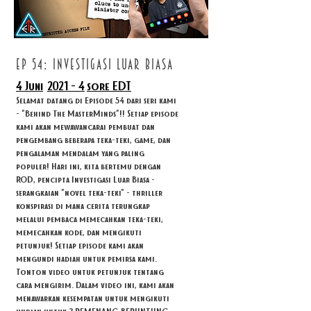
ep 54: INVESTIGASI LUAR BIASA
4 Juni
2021 - 4
sore EDT
Selamat datang di Episode 54 dari seri kami
- "Behind The MasterMinds"!! Setiap episode
kami akan mewawancarai pembuat dan
pengembang beberapa teka-teki, game, dan
pengalaman mendalam yang paling
populer! Hari ini, kita bertemu dengan
ROD, pencipta Investigasi Luar Biasa -
serangkaian "novel teka-teki" - thriller
konspirasi di mana cerita terungkap
melalui pembaca memecahkan teka-teki,
memecahkan kode, dan mengikuti
petunjuk! Setiap episode kami akan
mengundi hadiah untuk pemirsa kami.
Tonton video untuk petunjuk tentang
cara mengirim. Dalam video ini, kami akan
menawarkan kesempatan untuk mengikuti
undian untuk 2 PEMENANG BERUNTUNG