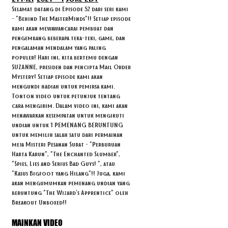
Selamat datang di Episode 52 dari seri kami
- "Behind The MasterMinds"!! Setiap episode
kami akan mewawancarai pembuat dan
pengembang beberapa teka-teki, game, dan
pengalaman mendalam yang paling
populer! Hari ini, kita bertemu dengan
SUZANNE, presiden dan pencipta Mail Order
Mystery! Setiap episode kami akan
mengundi hadiah untuk pemirsa kami.
Tonton video untuk petunjuk tentang
cara mengirim. Dalam video ini, kami akan
menawarkan kesempatan untuk mengikuti
undian untuk 1 PEMENANG BERUNTUNG
untuk memilih salah satu dari permainan
meja Misteri Pesanan Surat - "Perburuan
Harta Karun", "The Enchanted Slumber",
"Spies, Lies and Serius Bad Guys! ", atau
"Kasus Bigfoot yang Hilang"!! Juga, kami
akan mengumumkan pemenang undian yang
beruntung "The Wizard's Apprentice" oleh
Breakout Unboxed!!
MAINKAN VIDEO