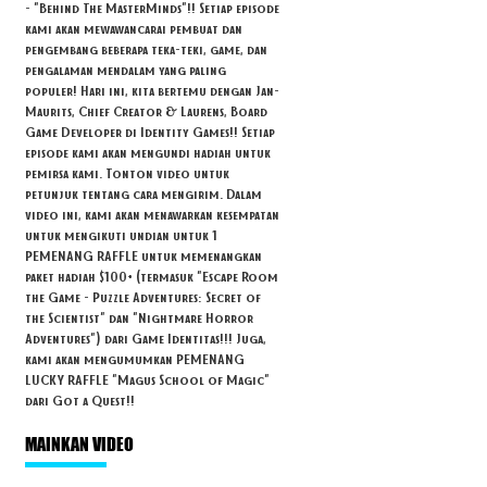
- "Behind The MasterMinds"!! Setiap episode
kami akan mewawancarai pembuat dan
pengembang beberapa teka-teki, game, dan
pengalaman mendalam yang paling
populer! Hari ini, kita bertemu dengan Jan-
Maurits, Chief Creator & Laurens, Board
Game Developer di Identity Games!! Setiap
episode kami akan mengundi hadiah untuk
pemirsa kami. Tonton video untuk
petunjuk tentang cara mengirim. Dalam
video ini, kami akan menawarkan kesempatan
untuk mengikuti undian untuk 1
PEMENANG RAFFLE untuk memenangkan
paket hadiah $100+ (termasuk "Escape Room
the Game - Puzzle Adventures: Secret of
the Scientist" dan "Nightmare Horror
Adventures") dari Game Identitas!!! Juga,
kami akan mengumumkan PEMENANG
LUCKY RAFFLE "Magus School of Magic"
dari Got a Quest!!
MAINKAN VIDEO