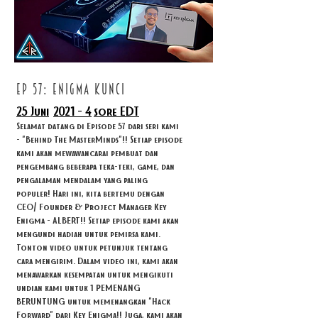
ep 57: ENIGMA KUNCI
25 Juni
2021 - 4
sore EDT
Selamat datang di Episode 57 dari seri kami
- "Behind The MasterMinds"!! Setiap episode
kami akan mewawancarai pembuat dan
pengembang beberapa teka-teki, game, dan
pengalaman mendalam yang paling
populer! Hari ini, kita bertemu dengan
CEO/ Founder & Project Manager Key
Enigma - ALBERT!! Setiap episode kami akan
mengundi hadiah untuk pemirsa kami.
Tonton video untuk petunjuk tentang
cara mengirim. Dalam video ini, kami akan
menawarkan kesempatan untuk mengikuti
undian kami untuk 1 PEMENANG
BERUNTUNG untuk memenangkan "Hack
Forward" dari Key Enigma!! Juga, kami akan