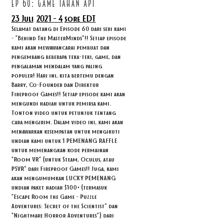
ep 60: game tahan api
23 Juli
2021 - 4
sore EDT
Selamat datang di Episode 60 dari seri kami
- "Behind The MasterMinds"!! Setiap episode
kami akan mewawancarai pembuat dan
pengembang beberapa teka-teki, game, dan
pengalaman mendalam yang paling
populer! Hari ini, kita bertemu dengan
Barry, Co-Founder dan Direktur
Fireproof Games!! Setiap episode kami akan
mengundi hadiah untuk pemirsa kami.
Tonton video untuk petunjuk tentang
cara mengirim. Dalam video ini, kami akan
menawarkan kesempatan untuk mengikuti
undian kami untuk 1 PEMENANG RAFFLE
untuk memenangkan kode permainan
"Room VR" (untuk Steam, Oculus, atau
PSVR" dari Fireproof Games!! Juga, kami
akan mengumumkan LUCKY PEMENANG
undian paket hadiah $100+ (termasuk
"Escape Room the Game - Puzzle
Adventures: Secret of the Scientist" dan
"Nightmare Horror Adventures") dari