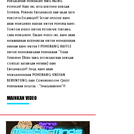
pengalaman mendalam yang paling
populer! Hari ini, kita bertemu dengan
Stephen, Pendiri Enigmailed dan salah satu
pencipta Escapages!! Setiap episode kami
akan mengundi hadiah untuk pemirsa kami.
Tonton video untuk petunjuk tentang
cara mengirim. Dalam video ini, kami akan
menawarkan kesempatan untuk memasukkan
undian kami untuk 1 PEMENANG RAFFLE
untuk memenangkan permainan "Tidak
Terkirim (Versi yang ditingkatkan dengan
cokelat batangan mewah) dari
Enigmailed!! Juga, kami akan
mengumumkan PEMENANG UNDIAN
BERUNTUNG dari Conundroom Quest
permainan digital - "Imaginarium"!!
MAINKAN VIDEO