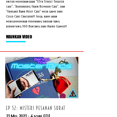
untuk memenangkan "12th Street Theater
case", "Addenberg Train Bomber Case", dan
"Fairlake Bank Heist Case" meja game dari
Cold Case Crackers!! Juga, kami akan
mengumumkan pemenang undian yang
beruntung 100 Bintang dari Haiku Games!!
MAINKAN VIDEO
ep 52: MISTERI PESANAN SURAT
21 Mei
2021 - 4
sore EDT