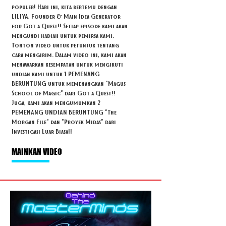
populer! Hari ini, kita bertemu dengan
LILIYA, Founder & Main Idea Generator
for Got a Quest!! Setiap episode kami akan
mengundi hadiah untuk pemirsa kami.
Tonton video untuk petunjuk tentang
cara mengirim. Dalam video ini, kami akan
menawarkan kesempatan untuk mengikuti
undian kami untuk 1 PEMENANG
BERUNTUNG untuk memenangkan "Magus
School of Magic" dari Got a Quest!!
Juga, kami akan mengumumkan 2
PEMENANG UNDIAN BERUNTUNG "The
Morgan File" dan "Proyek Midas" dari
Investigasi Luar Biasa!!
MAINKAN VIDEO