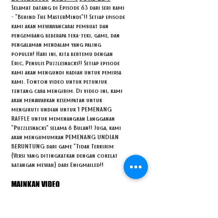
Selamat datang di Episode 63 dari seri kami
- "Behind The MasterMinds"!! Setiap episode
kami akan mewawancarai pembuat dan
pengembang beberapa teka-teki, game, dan
pengalaman mendalam yang paling
populer! Hari ini, kita bertemu dengan
Eric, Penulis Puzzlesnacks!! Setiap episode
kami akan mengundi hadiah untuk pemirsa
kami. Tonton video untuk petunjuk
tentang cara mengirim. Di video ini, kami
akan menawarkan kesempatan untuk
mengikuti undian untuk 1 PEMENANG
RAFFLE untuk memenangkan Langganan
"Puzzlesnacks" selama 6 Bulan!! Juga, kami
akan mengumumkan PEMENANG UNDIAN
BERUNTUNG dari game "Tidak Terkirim
(Versi yang ditingkatkan dengan cokelat
batangan mewah) dari Enigmailed!!
MAINKAN VIDEO