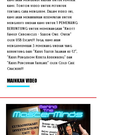
kami. Tonton video untuk petunjuk
tentang cara mengirim. Dalam video ini,
kami akan menawarkan kesempatan untuk
mengikuti undian kami untuk 1 PEMENANG
BERUNTUNG untuk memenangkan "Knott
Family Chronicles - Season One: Owen"
oleh USB Escape!! Juga, kami akan
mengumumkan 3 pemenang undian yang
beruntung dari "Kasus Teater Jalanan ke-12",
"Kasus Pengebom Kereta Addenberg" dan
"Kasus Pencurian Fairlake" oleh Cold Case
Crackers!!
MAINKAN VIDEO