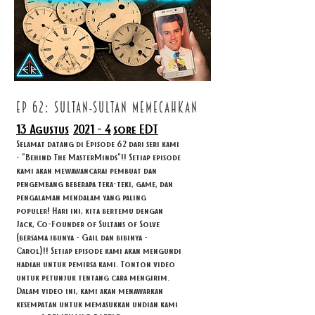
ep 62: sultan-sultan memecahkan
13 Agustus
2021 - 4
sore EDT
Selamat datang di Episode 62 dari seri kami
- "Behind The MasterMinds"!! Setiap episode
kami akan mewawancarai pembuat dan
pengembang beberapa teka-teki, game, dan
pengalaman mendalam yang paling
populer! Hari ini, kita bertemu dengan
Jack, Co-Founder of Sultans of Solve
(bersama ibunya - Gail dan bibinya -
Carol)!! Setiap episode kami akan mengundi
hadiah untuk pemirsa kami. Tonton video
untuk petunjuk tentang cara mengirim.
Dalam video ini, kami akan menawarkan
kesempatan untuk memasukkan undian kami