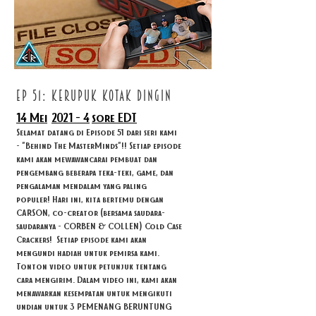
ep 51: kerupuk kotak dingin
14 Mei
2021 - 4
sore EDT
Selamat datang di Episode 51 dari seri kami
- "Behind The MasterMinds"!! Setiap episode
kami akan mewawancarai pembuat dan
pengembang beberapa teka-teki, game, dan
pengalaman mendalam yang paling
populer! Hari ini, kita bertemu dengan
CARSON, co-creator (bersama saudara-
saudaranya - CORBEN & COLLEN) Cold Case
Crackers!
Setiap episode kami akan
mengundi hadiah untuk pemirsa kami.
Tonton video untuk petunjuk tentang
cara mengirim. Dalam video ini, kami akan
menawarkan kesempatan untuk mengikuti
undian untuk 3 PEMENANG BERUNTUNG