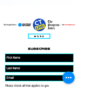
YPATYBĖS
MORE
subscribe
Please check all that applies to you
Player/ Enthusiast
Owner/ Developer
Media
Other