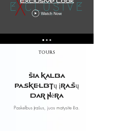
Exclusive Look
Watch Now
TOURS
Šia kalba
paskelbtų įrašų
dar nėra
Paskelbus įrašus, juos matysite čia.