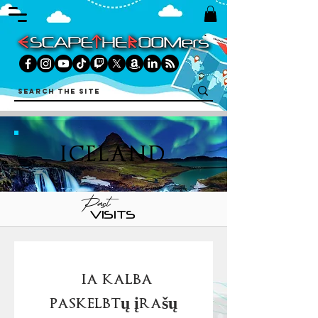
ICELAND
Past
VISITS
Šia kalba
paskelbtų įrašų