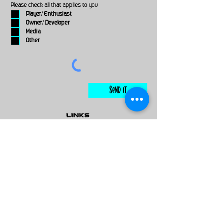
Please check all that applies to you
Player/ Enthusiast
Owner/ Developer
Media
Other
Send It
links
Escape Room & Game Reviewers
Contact Us
•
Press Kit
•
Privacy Policy
•
Terms & Conditions