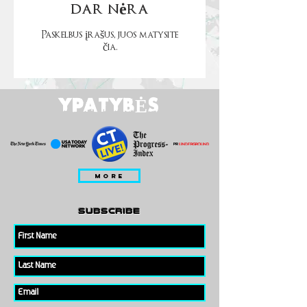
dar nėra
Paskelbus įrašus, juos matysite
čia.
YPATYBĖS
MORE
subscribe