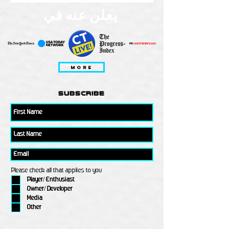
يعلن عنه في
MORE
subscribe
Please check all that applies to you
Player/ Enthusiast
Owner/ Developer
Media
Other