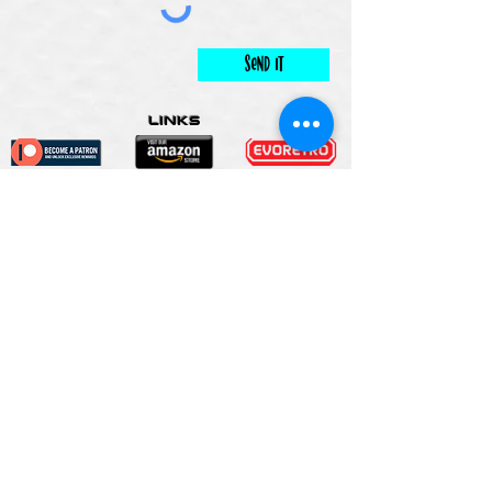
Send It
links
Escape Room & Game Reviewers
Contact Us
•
Press Kit
•
Privacy Policy
•
Terms & Conditions
© Keyworks Consulting LLC DBA
ESCAPETHEROOMers 2018
ALL RIGHTS RESERVED
Do Not Sell My Personal