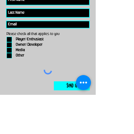
Please check all that applies to you
Player/ Enthusiast
Owner/ Developer
Media
Other
Send It
links
Escape Room & Game Reviewers
Contact Us
•
Press Kit
•
Privacy Policy
•