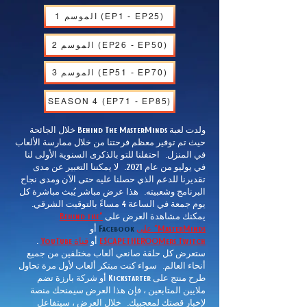
الموسم 1 (EP1 - EP25)
الموسم 2 (EP26 - EP50)
الموسم 3 (EP51 - EP70)
SEASON 4 (EP71 - EP85)
ولدت لعبة Behind The MasterMinds خلال الجائحة
حيث تم توفير معظم فرحتنا من خلال ممارسة الألعاب
في المنزل.
احتفلنا للتو بالذكرى السنوية الأولى لنا
في يوليو من عام 2021.
لا يمكننا التعبير عن مدى
تقديرنا للدعم الذي حصلنا عليه حتى الآن ومدى نجاح
البرنامج وشعبيته.
هذا عرض مباشر يُبث مباشرة كل
يوم جمعة في الساعة 4 مساءً بالتوقيت الشرقي.
يمكنك مشاهدة العرض على
"Behind the
MasterMinds" على
Facebook
أو
ESCAPETHEROOMers Twitch
أو
قناة YouTube
.
ستعرض كل حلقة صانعي ألعاب مختلفين من جميع
أنحاء العالم.
سواء كنت مبتكر ألعاب لأول مرة تحاول
طرح منتج على Kickstarter أو شركة بارزة تضم
ملايين المتابعين ، فإن هذا العرض سيمنحك منصة
لإخبار قصتك لمعجبيك.
خلال العرض ، سيتفاعل