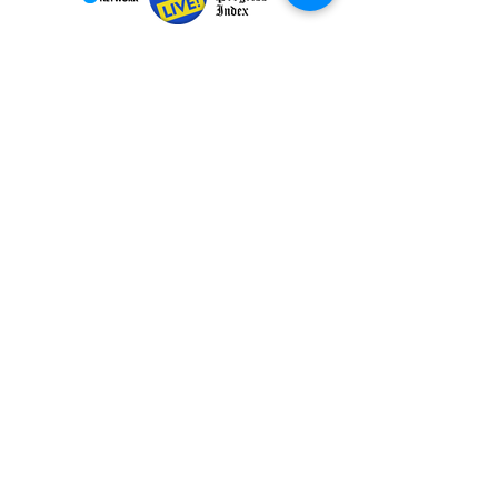
MORE
subscribe
Please check all that applies to you
Player/ Enthusiast
Owner/ Developer
Media
Other
Send It