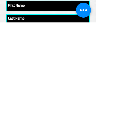
Please check all that applies to you
Player/ Enthusiast
Owner/ Developer
Media
Other
Send It
links
Escape Room & Game Reviewers