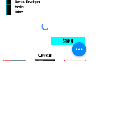
Owner/ Developer
Media
Other
Send It
links
Escape Room & Game Reviewers
Contact Us
•
Press Kit
•
Privacy Policy
•
Terms & Conditions