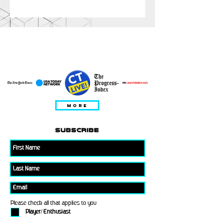
ABGEBILDET SEIN IN;
CHARAKTERISIERT IN
MORE
subscribe
Please check all that applies to you
Player/ Enthusiast