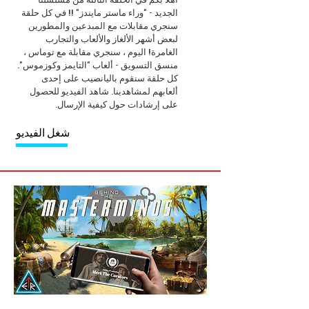
الجديد - "وراء ماستر مايندز" !! في كل حلقة
سنجري مقابلات مع المبدعين والمطورين
لبعض أشهر الألغاز والألعاب والتجارب
الغامرة! اليوم ، سنجري مقابلة مع توماس ،
منسق التسويق - ألعاب "التايمز وكوزموس".
كل حلقة سنقوم باليانصيب على إحدى
ألعابهم لمشاهدينا. شاهد الفيديو للحصول
على إرشادات حول كيفية الإرسال.
شغل الفيديو