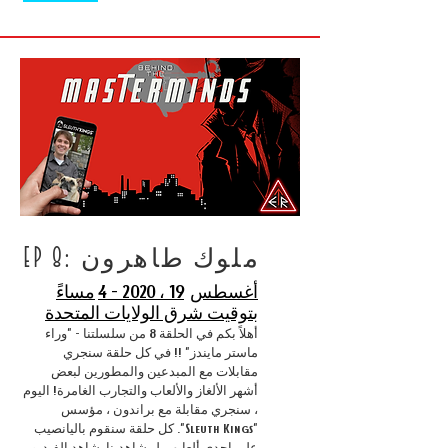
EP 8: ملوك طاهرون
أغسطس
19 ، 2020 - 4
مساءً
بتوقيت شرق الولايات المتحدة
أهلاً بكم في الحلقة 8 من سلسلتنا - "وراء
ماستر مايندز" !! في كل حلقة سنجري
مقابلات مع المبدعين والمطورين لبعض
أشهر الألغاز والألعاب والتجارب الغامرة! اليوم
، سنجري مقابلة مع براندون ، مؤسس
"Sleuth Kings". كل حلقة سنقوم باليانصيب
على إحدى ألعابهم لمشاهدينا. شاهد الفيديو