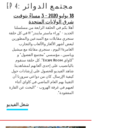
EP 4: مجتمع الدوائر
18 يوليو 2020 - 3
مساءً بتوقيت
شرق الولايات المتحدة
أهلا بكم في الحلقة الرابعة من مسلسلنا
الجديد - "وراء ماستر مايندز" !! في كل حلقة
سنجري مقابلات مع المبدعين والمطورين
لبعض أشهر الألغاز والألعاب والتجارب
الغامرة! اليوم ، سنجري مقابلة مع ميشيل
وياسين ، مؤسسي "مجتمع الفضول" و
"كاواي Escape Room". كل حلقة سنقوم
باليانصيب على إحدى ألعابهم لمشاهدينا.
شاهد الفيديو للحصول على إرشادات حول
كيفية الإرسال. كان من دواعي سرورنا أن
التقينا بهم العام الماضي في كاواي أثناء
لعبهم في غرفة الهروب - "البحث عن القارة
المفقودة".
شغل الفيديو