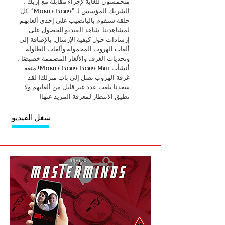
متحمسون للغاية لإجراء مقابلة مع إريك ،
الشريك المؤسس لـ "Mobile Escape". كل
حلقة سنقوم باليانصيب على إحدى ألعابهم
لمشاهدينا. شاهد الفيديو للحصول على
إرشادات حول كيفية الإرسال. بالإضافة إلى
ألعاب الهروب المحمولة وألعاب الطاولة
وتحديات الغرف والألغاز المصممة خصيصًا ،
أنشأت Mobile Escape Escape Mail! متعة
غرفة الهروب تصل إلى باب منزلك! لقد
سعدنا بلعب عدد غير قليل من ألعابهم ولا
نطيق الانتظار لمعرفة المزيد عنها!
شغل الفيديو