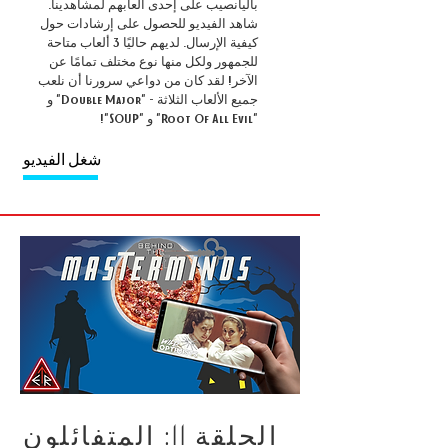
باليانصيب على إحدى ألعابهم لمشاهدينا.
شاهد الفيديو للحصول على إرشادات حول
كيفية الإرسال. لديهم حاليًا 3 ألعاب متاحة
للجمهور ولكل منها نوع مختلف تمامًا عن
الآخر! لقد كان من دواعي سرورنا أن نلعب
جميع الألعاب الثلاثة - "Double Major" و
"Root Of All Evil" و "SOUP"!
شغل الفيديو
الحلقة 11: المتفائلون