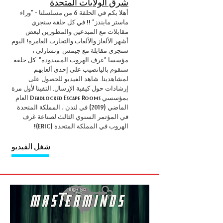
شرق الولايات المتحدة
أهلا بكم في الحلقة 6 من مسلسلنا - "وراء
ماستر مايندز" !! في كل حلقة سنجري
مقابلات مع المبدعين والمطورين لبعض
أشهر الألغاز والألعاب والتجارب الغامرة! اليوم
سنجري مقابلة مع جيمس
وتشارلي ،
مؤسسا "غرف الهروب المسدودة". كل حلقة
سنقوم باليانصيب على إحدى ألعابهم
لمشاهدينا. شاهد الفيديو للحصول على
إرشادات حول كيفية الإرسال. التقينا لأول مرة
بمؤسسي Deadlocked Escape Rooms العام
الماضي (2019) في لندن ، المملكة المتحدة
في المؤتمر السنوي الثالث لصناعة غرف
الهروب في المملكة المتحدة (ERIC)!
شغل الفيديو