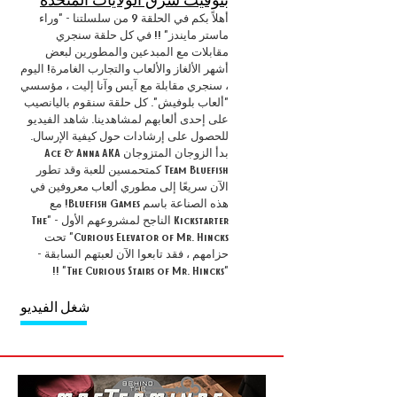
أهلاً بكم في الحلقة 9 من سلسلتنا - "وراء
ماستر مايندز" !! في كل حلقة سنجري
مقابلات مع المبدعين والمطورين لبعض
أشهر الألغاز والألعاب والتجارب الغامرة! اليوم
، سنجري مقابلة مع آيس وآنا إليت ، مؤسسي
"ألعاب بلوفيش". كل حلقة سنقوم باليانصيب
على إحدى ألعابهم لمشاهدينا. شاهد الفيديو
للحصول على إرشادات حول كيفية الإرسال.
بدأ الزوجان المتزوجان Ace & Anna AKA
Team Bluefish كمتحمسين للعبة وقد تطور
الآن سريعًا إلى مطوري ألعاب معروفين في
هذه الصناعة باسم Bluefish Games! مع
Kickstarter الناجح لمشروعهم الأول - "The
Curious Elevator of Mr. Hincks" تحت
حزامهم ، فقد تابعوا الآن لعبتهم السابقة -
"The Curious Stairs of Mr. Hincks" !!
شغل الفيديو