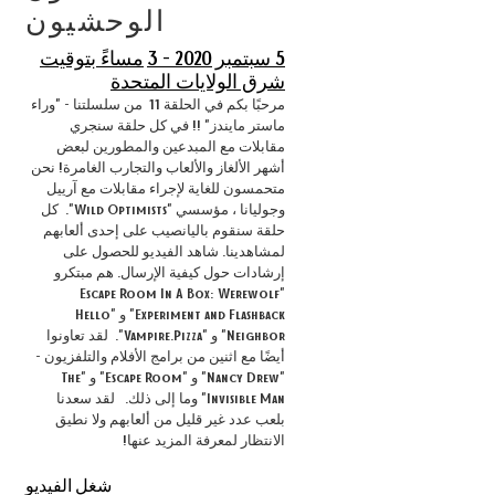
الوحشيون
5 سبتمبر 2020 - 3
مساءً بتوقيت
شرق الولايات المتحدة
مرحبًا بكم في الحلقة 11
من سلسلتنا - "وراء
ماستر مايندز" !! في كل حلقة سنجري
مقابلات مع المبدعين والمطورين لبعض
أشهر الألغاز والألعاب والتجارب الغامرة! نحن
متحمسون للغاية لإجراء مقابلات مع آرييل
وجوليانا ، مؤسسي "Wild Optimists".
كل
حلقة سنقوم باليانصيب على إحدى ألعابهم
لمشاهدينا. شاهد الفيديو للحصول على
إرشادات حول كيفية الإرسال. هم مبتكرو
"Escape Room In A Box: Werewolf
Experiment and Flashback" و "Hello
Neighbor" و "Vampire.Pizza".
لقد تعاونوا
أيضًا مع اثنين من برامج الأفلام والتلفزيون -
"Nancy Drew" و "Escape Room" و "The
Invisible Man" وما إلى ذلك.
لقد سعدنا
بلعب عدد غير قليل من ألعابهم ولا نطيق
الانتظار لمعرفة المزيد عنها!
شغل الفيديو