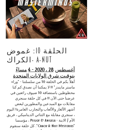
الحلقة 10: غموض
الكراك- A-NUT
أغسطس
28 ، 2020 - 4
مساءً
بتوقيت شرق الولايات المتحدة
أهلاً بكم في الحلقة 10 من سلسلتنا - "وراء
ماستر مايندز" !! لا يمكننا أن نصدق كم كنا
محظوظين باستضافة 10 ضيوف رائعين في
عرضنا حتى الآن !! في كل حلقة سنجري
مقابلات مع المبدعين والمطورين لبعض
أشهر الألغاز والألعاب والتجارب الغامرة! اليوم
، سنجري مقابلة مع الثنائي الديناميكي ، فريق
الأم / الابنة - Peggy & Angela ، مؤسسا
"Crack-A-Nut Mysteries". كل حلقة سنقوم