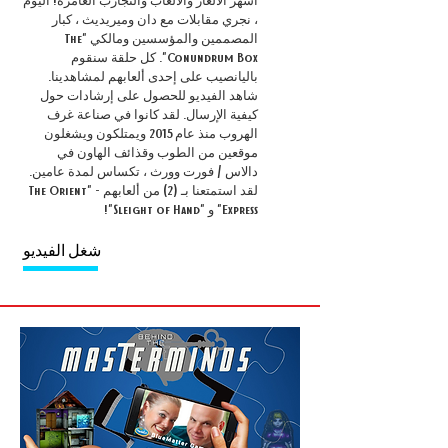
، نجري مقابلات مع دان وميريديث ، كبار
المصممين والمؤسسين ومالكي "The
Conundrum Box". كل حلقة سنقوم
باليانصيب على إحدى ألعابهم لمشاهدينا.
شاهد الفيديو للحصول على إرشادات حول
كيفية الإرسال. لقد كانوا في صناعة غرف
الهروب منذ عام 2015 ويمتلكون ويشغلون
موقعين من الطوب وقذائف الهاون في
دالاس / فورت وورث ، تكساس لمدة عامين.
لقد استمتعنا بـ (2) من ألعابهم - "The Orient
Express" و "Sleight of Hand"!
شغل الفيديو