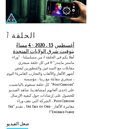
الحلقة 7
أغسطس
13 ، 2020 - 4
مساءً
بتوقيت شرق الولايات المتحدة
أهلا بكم في الحلقة 7 من مسلسلنا - "وراء
ماستر مايندز" !! في كل حلقة سنجري
مقابلات مع المبدعين والمطورين لبعض
أشهر الألغاز والألعاب والتجارب الغامرة! اليوم
، سنجري مقابلة مع ريتا ، مؤسسة
"PostCurious". كل حلقة سنقوم باليانصيب
على إحدى ألعابهم لمشاهدينا. شاهد الفيديو
للحصول على إرشادات حول كيفية الإرسال.
PostCurious ، الشركة التي تقف وراء
مغامرة الألغاز - The Tale of Ord ، تقدم "The
Emerald Flame"!
شغل الفيديو