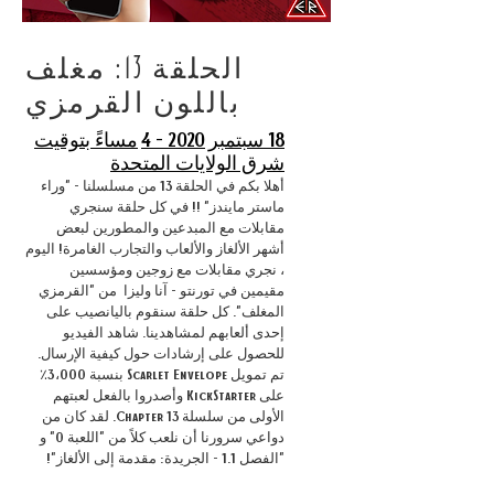
الحلقة 13: مغلف
باللون القرمزي
18 سبتمبر 2020 - 4
مساءً بتوقيت
شرق الولايات المتحدة
أهلا بكم في الحلقة 13 من مسلسلنا - "وراء
ماستر مايندز" !! في كل حلقة سنجري
مقابلات مع المبدعين والمطورين لبعض
أشهر الألغاز والألعاب والتجارب الغامرة! اليوم
، نجري مقابلات مع زوجين ومؤسسين
مقيمين في تورنتو - آنا وليزا
من "القرمزي
المغلف". كل حلقة سنقوم باليانصيب على
إحدى ألعابهم لمشاهدينا. شاهد الفيديو
للحصول على إرشادات حول كيفية الإرسال.
تم تمويل Scarlet Envelope بنسبة 3،000٪
على KickStarter وأصدروا بالفعل لعبتهم
الأولى من سلسلة 13 Chapter. لقد كان من
دواعي سرورنا أن نلعب كلاً من "اللعبة 0" و
"الفصل 1.1 - الجريدة: مقدمة إلى الألغاز"!