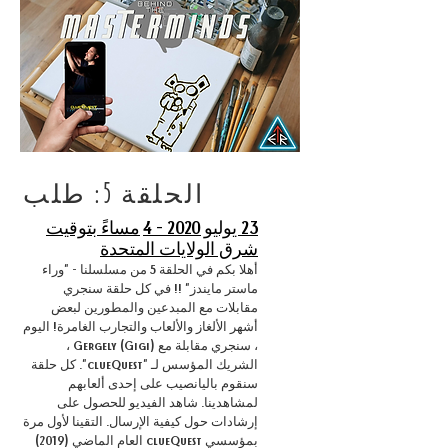
الحلقة 5: طلب
23 يوليو 2020 - 4
مساءً بتوقيت
شرق الولايات المتحدة
أهلا بكم في الحلقة 5 من مسلسلنا - "وراء
ماستر مايندز" !! في كل حلقة سنجري
مقابلات مع المبدعين والمطورين لبعض
أشهر الألغاز والألعاب والتجارب الغامرة! اليوم
، سنجري مقابلة مع Gergely (Gigi) ،
الشريك المؤسس لـ "clueQuest". كل حلقة
سنقوم باليانصيب على إحدى ألعابهم
لمشاهدينا. شاهد الفيديو للحصول على
إرشادات حول كيفية الإرسال. التقينا لأول مرة
بمؤسسي clueQuest العام الماضي (2019)