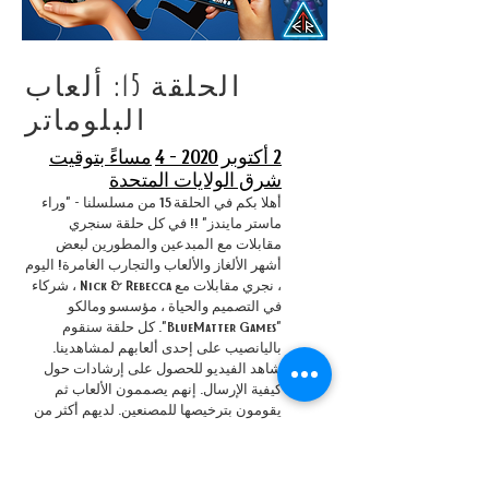
الحلقة 15: ألعاب
البلوماتر
2 أكتوبر 2020 - 4
مساءً بتوقيت
شرق الولايات المتحدة
أهلا بكم في الحلقة 15 من مسلسلنا - "وراء
ماستر مايندز" !! في كل حلقة سنجري
مقابلات مع المبدعين والمطورين لبعض
أشهر الألغاز والألعاب والتجارب الغامرة! اليوم
، نجري مقابلات مع Nick & Rebecca ، شركاء
في التصميم والحياة ، مؤسسو ومالكو
"BlueMatter Games". كل حلقة سنقوم
باليانصيب على إحدى ألعابهم لمشاهدينا.
شاهد الفيديو للحصول على إرشادات حول
كيفية الإرسال. إنهم يصممون الألعاب ثم
يقومون بترخيصها للمصنعين. لديهم أكثر من
70 لعبة وألغاز للتسويق بما في ذلك سلسلة
"The Escape Room" و "MacGyver" و "Break
In Alcatraz" و "Mapigami" و "Amnesia" و