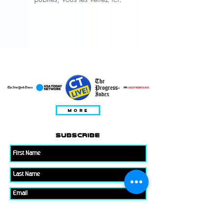
EN VEDETTE DANS
MORE
subscribe
Please check all that applies to you
Player/ Enthusiast