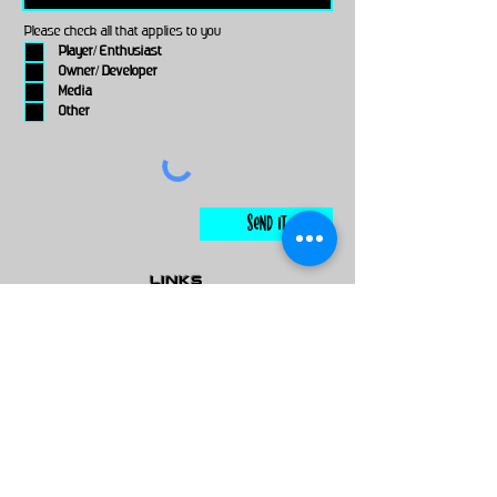
Please check all that applies to you
Player/ Enthusiast
Owner/ Developer
Media
Other
Send It
links
Escape Room & Game Reviewers
Contact Us
•
Press Kit
•
Privacy Policy
•
Terms & Conditions