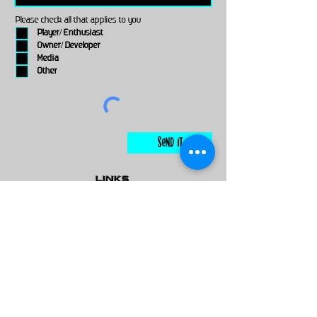
Please check all that applies to you
Player/ Enthusiast
Owner/ Developer
Media
Other
Send It
links
Escape Room & Game Reviewers
Contact Us
•
Press Kit
•
Privacy Policy
•
Terms & Conditions