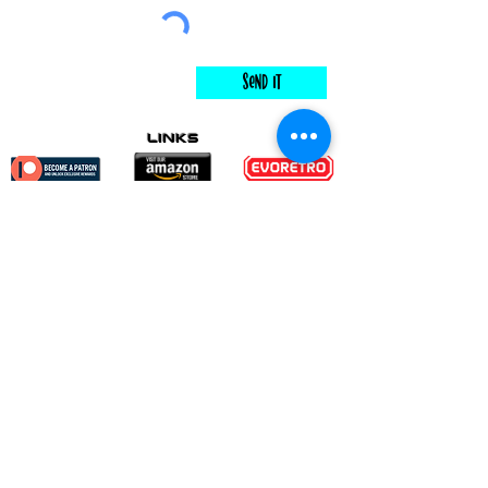
Send It
links
Escape Room & Game Reviewers
Contact Us
•
Press Kit
•
Privacy Policy
•
Terms & Conditions
© Keyworks Consulting LLC DBA
ESCAPETHEROOMers 2018
ALL RIGHTS RESERVED