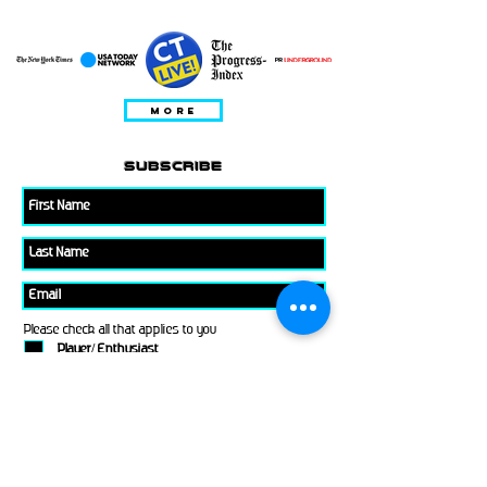
में प्रस्तुत
MORE
subscribe
Please check all that applies to you
Player/ Enthusiast
Owner/ Developer
Media
Other