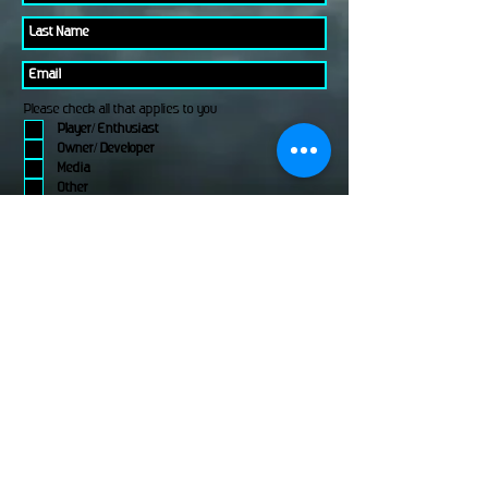
Please check all that applies to you
Player/ Enthusiast
Owner/ Developer
Media
Other
Send It
links
Escape Room & Game Reviewers
Contact Us
•
Press Kit
•
Privacy Policy
•