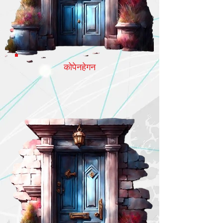
कोपेनहेगन