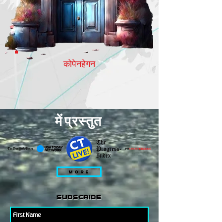
कोपेनहेगन
में प्रस्तुत
गैलरी
से
MORE
बाहर
subscribe