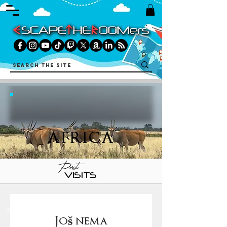
AFRICA
Past
VISITS
Još nema