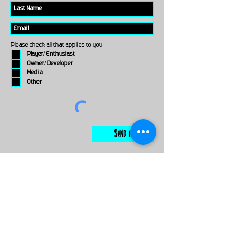
Please check all that applies to you
Player/ Enthusiast
Owner/ Developer
Media
Other
Send It
links
Escape Room & Game Reviewers
Contact Us
•
Press Kit
•
Privacy Policy
•
Terms & Conditions