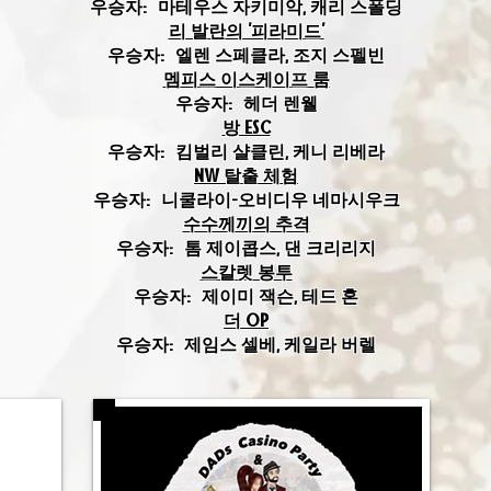
우승자:
마테우스 자키미악, 캐리 스폴딩
리 발란의 '피라미드'
우승자:
엘렌 스페클라, 조지 스펠빈
멤피스 이스케이프 룸
우승자:
헤더 렌웰
방 ESC
우승자:
킴벌리 샬클린, 케니 리베라
NW 탈출 체험
우승자:
니쿨라이-오비디우 네마시우크
수수께끼의 추격
우승자:
톰 제이콥스, 댄 크리리지
스칼렛 봉투
우승자:
제이미 잭슨, 테드 혼
더 OP
우승자:
제임스 셀베, 케일라 버렐