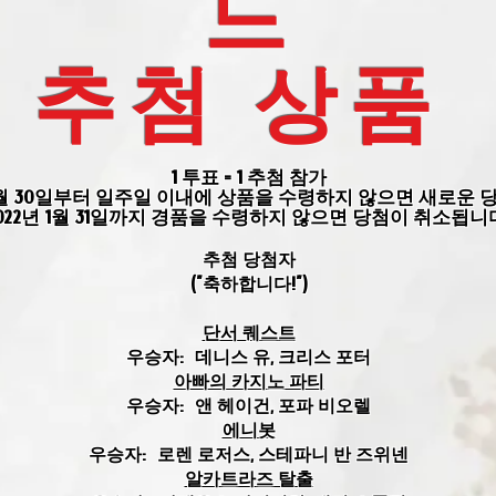
드
추첨 상품
1 투표 = 1 추첨 참가
12월 30일부터 일주일 이내에 상품을 수령하지 않으면 새로운
022년 1월 31일까지 경품을 수령하지 않으면 당첨이 취소됩니
추첨 당첨자
("축하합니다!")
단서 퀘스트
우승자:
데니스 유, 크리스 포터
아빠의 카지노 파티
우승자:
앤 헤이건, 포파 비오렐
에니봇
우승자:
로렌 로저스, 스테파니 반 즈위넨
알카트라즈 탈출