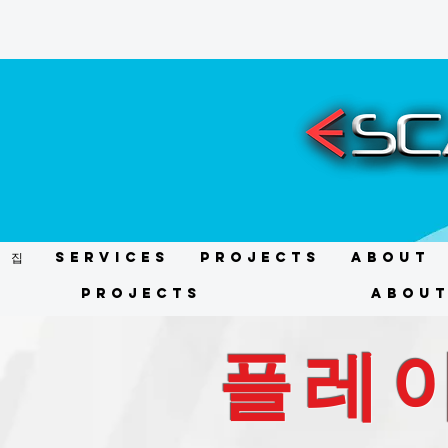
집
Services
Projects
About
Projects
Abou
플레이