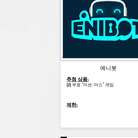
에니봇
추첨 상품:
(2) 무료 "미션: 마스" 게임
제한: