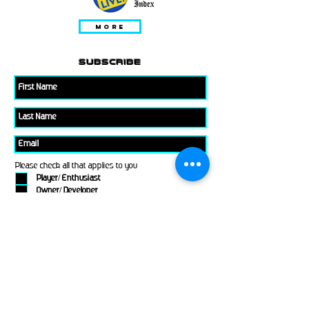
MORE
subscribe
Please check all that applies to you
Player/ Enthusiast
Owner/ Developer
Media
Other
Send It