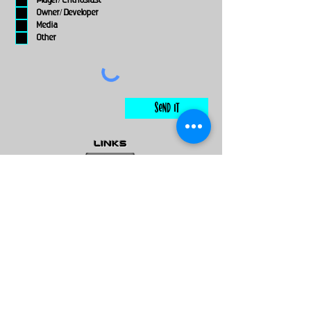
Player/ Enthusiast
Owner/ Developer
Media
Other
Send It
links
Escape Room & Game Reviewers
Contact Us
•
Press Kit
•
Privacy Policy
•
Terms & Conditions