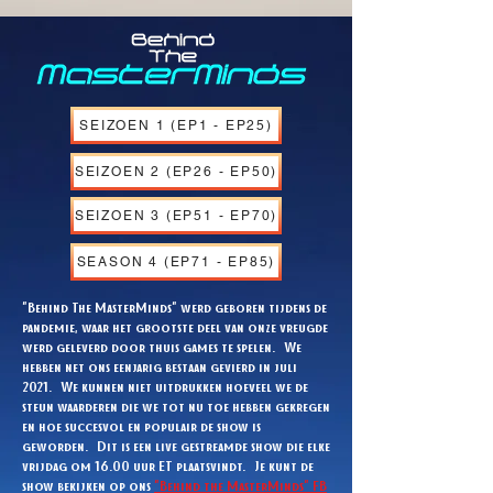
SEIZOEN 1 (EP1 - EP25)
SEIZOEN 2 (EP26 - EP50)
SEIZOEN 3 (EP51 - EP70)
SEASON 4 (EP71 - EP85)
"Behind The MasterMinds" werd geboren tijdens de
pandemie, waar het grootste deel van onze vreugde
werd geleverd door thuis games te spelen.
We
hebben net ons eenjarig bestaan gevierd in juli
2021.
We kunnen niet uitdrukken hoeveel we de
steun waarderen die we tot nu toe hebben gekregen
en hoe succesvol en populair de show is
geworden.
Dit is een live gestreamde show die elke
vrijdag om 16.00 uur ET plaatsvindt.
Je kunt de
show bekijken op ons
"Behind the MasterMinds" FB