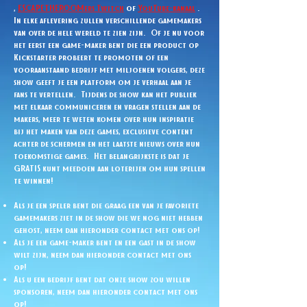
,
ESCAPETHEROOMers Twitch
of
YouTube-kanaal
.
In elke aflevering zullen verschillende gamemakers
van over de hele wereld te zien zijn.
Of je nu voor
het eerst een game-maker bent die een product op
Kickstarter probeert te promoten of een
vooraanstaand bedrijf met miljoenen volgers, deze
show geeft je een platform om je verhaal aan je
fans te vertellen.
Tijdens de show kan het publiek
met elkaar communiceren en vragen stellen aan de
makers, meer te weten komen over hun inspiratie
bij het maken van deze games, exclusieve content
achter de schermen en het laatste nieuws over hun
toekomstige games.
Het belangrijkste is dat je
GRATIS kunt meedoen aan loterijen om hun spellen
te winnen!
Als je een speler bent die graag een van je favoriete
gamemakers ziet in de show die we nog niet hebben
gehost, neem dan hieronder contact met ons op!
Als je een game-maker bent en een gast in de show
wilt zijn, neem dan hieronder contact met ons
op!
Als u een bedrijf bent dat onze show zou willen
sponsoren, neem dan hieronder contact met ons
op!