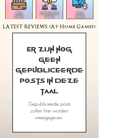
LATEST REVIEWS (At-Home Games)
Er zijn nog
geen
gepubliceerde
posts in deze
taal
Gepubliceerde posts
zullen hier worden
weergegeven.