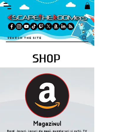
SHOP
Magazinul
Bord Jocuri, jocuri de masă, puzzle-uri și cutii, TV