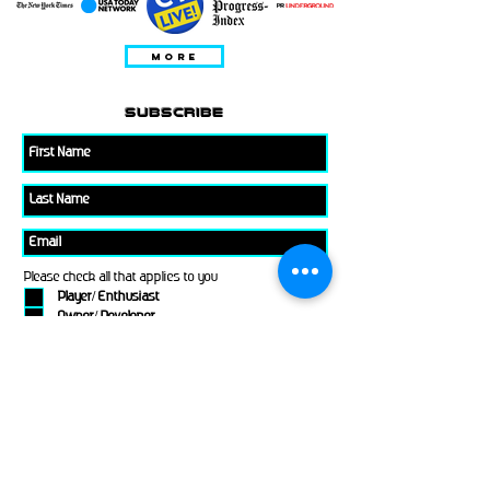
MORE
subscribe
Please check all that applies to you
Player/ Enthusiast
Owner/ Developer
Media
Other
Send It