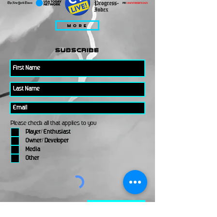
MORE
subscribe
Please check all that applies to you
Player/ Enthusiast
Owner/ Developer
Media
Other
Send It