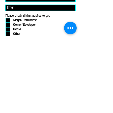
Please check all that applies to you
Player/ Enthusiast
Owner/ Developer
Media
Other
Send It
links
Escape Room & Game Reviewers
Contact Us
•
Press Kit
•
Privacy Policy
•
Terms & Conditions