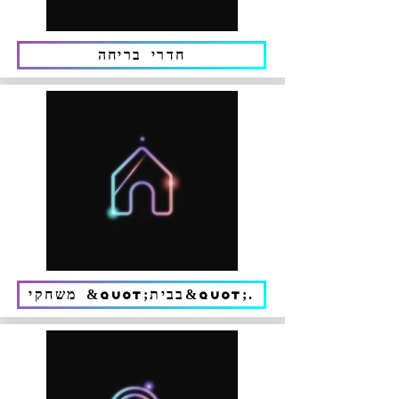
חדרי בריחה
משחקי &quot;בבית&quot;.