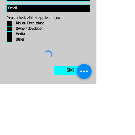
Please check all that applies to you
Player/ Enthusiast
Owner/ Developer
Media
Other
Send It
links
Escape Room & Game Reviewers
Contact Us
•
Press Kit
•
Privacy Policy
•
Terms & Conditions