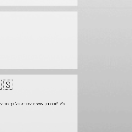
הרפתקאות CU בז
"המופע הזה הוא שפע כל כך גדול של ידע עבור מעצבי פאזלים שואפים ונוכחיים. Cici וברנדון עושים עבודה כל כך מדהימה!" ✍️