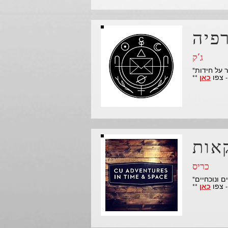
ג'ק
כאן
כריס
כאן