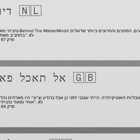
דיורמה 🇳🇱
בתחביב משחקי הפאזלים." ✍️
** פרק 67 - צפו
אל תאכל פאזלים 🇬🇧
אותי ומאוד נהניתי מכל החוויה". ✍️
** פרק 64 - צפו