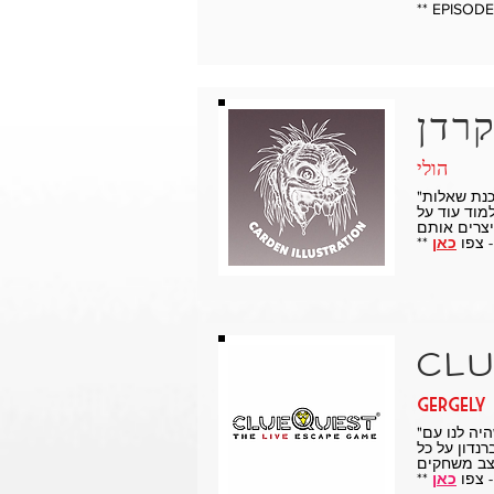
** EPISOD
הולי
"איזה פודקאסט נהדר! כל כך הרבה עבודה מושקעת בכל פרק. הם הפכו את ההתארחות בתוכנית לקל מאוד על ידי הכנת שאלות
מוד עוד על
כאן
clu
"ראיון פנטסטי שהיה לנו עם Cici וברנדון בסדרת MasterMind. זה כל כך מגניב שחדרי בריחה הם ז'אנר חדש ואנחנו חלק ממנו.
נדון על כל
כאן