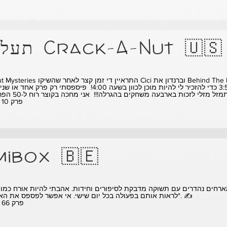
תעלומות Crack-A-Nut 🇺🇸
"Crack-a-Nut Mysteries התראיין די זמן קצר לאחר שהשיקו Cici וברנ
** פרק 10 - צפו
mibox 🇧🇪
לראות אותם בפעולה בכל יום שישי. אי אפשר לפספס את האנשים האלה". ✍️
** פרק 66 - צפו