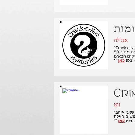
אנג'לה
דון את Behind The MasterMinds, ונהנינו כל כך במהלך הראיון!
יש לי שעון מעורר לכל יום שישי בשעה 3:55 כדי להזכיר לי להיות מוכן לכוון בשעה 4:00! פיספסתי רק פרק אחד או שניים מתוך 50
כאן
Cri
ווט
"מופע ממש אינפורמטיבי ומצחיק עם שני מארחים נהדרים עם תשוקה מדבקת לסיפורים וחידות. אהבתי להיות אורח כמו שאני אוהב
כאן