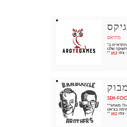
מתיאס
"הייתי מהראשונים שהתראיינו ב-Behind The MasterMinds על משחקי Argyx, והתוכנית הייתה גם מאוד מקצועית וגם מהנה מאוד.
כאן
sen-fo
"מאחורי The MasterMinds עומדת שעה מאורגנת היטב, מידע והכי חשוב - משעשעת על קהילת הבריחה. הם אורזים הרבה מידע
כאן