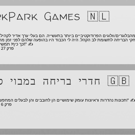
kPark Games 🇳🇱
י הבריחה לתשומת לב הקהל. היה לי הכבוד היו בהופעה שלהם לפני זמן מה 
כך כיף! תמשיכו כך חבר'ה!!" ✍️
** פרק 27 - צפו
חדרי בריחה במבוי סתום 🇬🇧
ונות נהדרות וראיונות עומק שימושיים הן לחובבים והן לבעלים המחפשים השראה!" ✍️
** פרק 6 - צפו