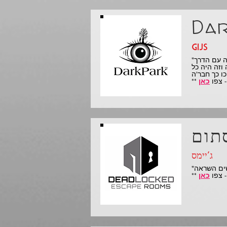
Dar
gijs
"ברנדון צ'או וצ'יצ'י קאו הם ללא ספק שניים מהבלוגרים/וולוגים הפרודוקטיביים ביותר בתעשייה. הם בעלי ערך אדיר לקהילה עם הדרך
וזה היה כל
כאן
ג'יימס
כאן