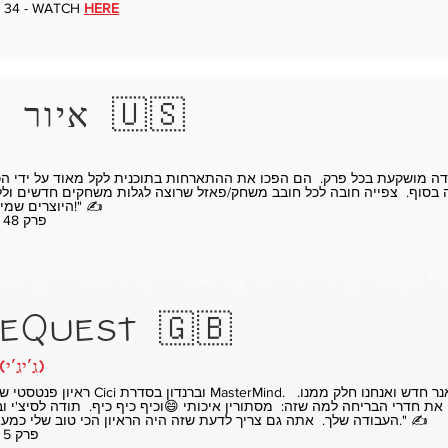
E 34 - WATCH
HERE
איור קרדן 🇺🇸
ה בסוף. צפייה חובה לכל חובב משחק/פאזל שרוצה לגלות משחקים חדשים ולל
היוצרים שמייצרים אותם!" ✍️
** פרק 48 - צפו
eQuest 🇬🇧
gergely (ג'יג'י)
את חדרי הבריחה למה שזה: מסתורין איכותי 😄וכיף כיף כיף. תודה לסיצ'י ובר
העבודה שלך. אתה גם צריך לדעת שזה היה הראיון הכי טוב שלי כמעצב משחקים." ✍️
** פרק 5 - צפו