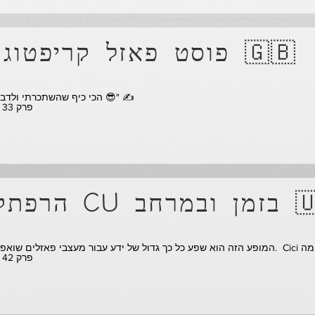
פוסט פאזל קריפטוגרפיה 🇬🇧
"הכי כיף שהשתכרתי ולדבר על חידות 😎" ✍️
** פרק 33 - צפו
מן ובמרחב 🇺🇸
** פרק 42 - צפו