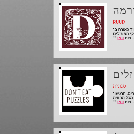
ruud
"נהניתי מאוד כאורח ב-Behind The MasterMinds! ברנדון וסיצ'י הם מהאנשים המשפיעים, המהנים והחרוצים ביותר שדוגלים
כאן
סנונית
"מאוד נהניתי להיות בתוכנית כדי לדבר על טבליות האנטיקית'רה. הייתי עצבני לפני כן אבל ברנדון וצ'יצ'י היו מארחים נהדרים, הרגיעו
כאן