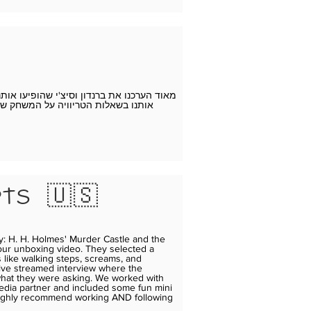
אותנו בשאלות הטריוויה על המשחק ש
ts 🇺🇸
y: H. H. Holmes' Murder Castle and the
 our unboxing video. They selected a
 like walking steps, screams, and
 live streamed interview where the
 what they were asking. We worked with
edia partner and included some fun mini
 highly recommend working AND following