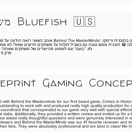
משחקי Bluefish 🇺🇸
לנו 😂 תוכנית ממש טובה גם בשביל לגלות על משחקים חדשים שאולי לא ש
בעבר וגם לשמוע מהיוצרים של משחקים שאתה' כבר שיחקתי." ✍️
** פרק 9 - צפו
eprint Gaming Concep
with Behind the Masterminds for our first board game, Crimes in Histor
tstanding to work with and produced really high quality production for
soundtrack that corresponded to our game very well with special effects
l stabs. Additionally, they provided a written review and invited us for a
rew asked really thoughtful questions and were genuinely interested in
viewers and Behind the MasterMinds was our #1 favorite reviewer and m
their fans. They were absolutely professional and are best in class! We