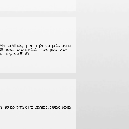
הפרקים והתמזל מזלי לזכות בארבעה משחקים בהגרלה!!! אני מחכה בקוצר רוח ל-50 הפרקים הבאים!!!" ✍️