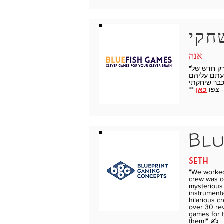
אנה
"אוהב כשאני רואה הודעה על פרק חדש של Behind The MasterMinds! מאוד הערכנו את ברנדון וסיצ'י שהופיעו אותנו בתוכנית וריסקו
מעתם עליהם
כאן
Blu
seth
"We worked 
crew was ou
mysterious 
instrumenta
hilarious c
over 30 re
games for 
them!" ✍️