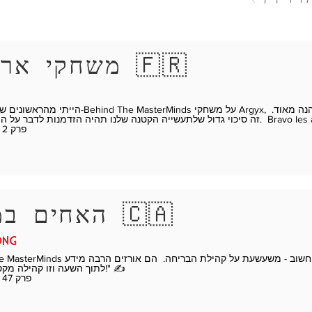
משחקי ארגיקס 🇫🇷
ה הזדמנות לדבר על התשוקה שלנו. Bravo les amis!" ✍️
** פרק 2 - צפו
האחים במבוק 🇨🇦
ong
לתוך השעה וזו קהילה מקסימה בצ'אט!" ✍️
** פרק 47 - צפו