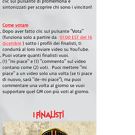
clic sul pulsante di promemoria e
sintonizzati per scoprire chi sono i vincitori!
Come votare
Dopo aver fatto clic sul pulsante "Vota"
(funziona solo a partire da
01:00 EST del 16
dicembre
)
sotto i profili dei finalisti, ti
condurrà al loro
inviare video su YouTube.
Puoi votare quanti finalisti vuoi.
(1) "mi piace" e (1) "commento" sul video
contano come (2) voti.
Puoi mettere "mi
piace" a un video solo una volta (se ti piace
di nuovo, sarà "de-mi piace"), ma puoi
commentare una volta al giorno se vuoi
supportare quel GM con più voti al giorno.
I finalisti