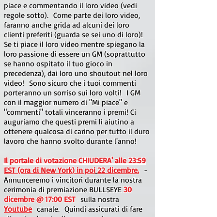
piace e commentando il loro video (vedi
regole sotto).
Come parte dei loro video,
faranno anche grida ad alcuni dei loro
clienti preferiti (guarda se sei uno di loro)!
Se ti piace il loro video mentre spiegano la
loro passione di essere un GM (soprattutto
se hanno ospitato il tuo gioco in
precedenza), dai loro uno shoutout nel loro
video!
Sono sicuro che i tuoi commenti
porteranno un sorriso sui loro volti!
I GM
con il maggior numero di "Mi piace" e
"commenti" totali vinceranno i premi! Ci
auguriamo che questi premi li aiutino a
ottenere qualcosa di carino per tutto il duro
lavoro che hanno svolto durante l'anno!
Il portale di votazione CHIUDERA' alle 23:59
EST (ora di New York) in poi
22 dicembre.
-
Annunceremo i vincitori durante la nostra
cerimonia di premiazione BULLSEYE
30
dicembre @ 17:00 EST
sulla nostra
Youtube
canale.
Quindi assicurati di fare