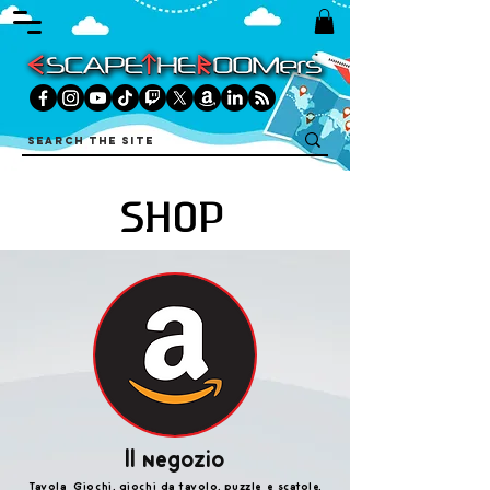
SHOP
Il negozio
Tavola Giochi, giochi da tavolo, puzzle e scatole,