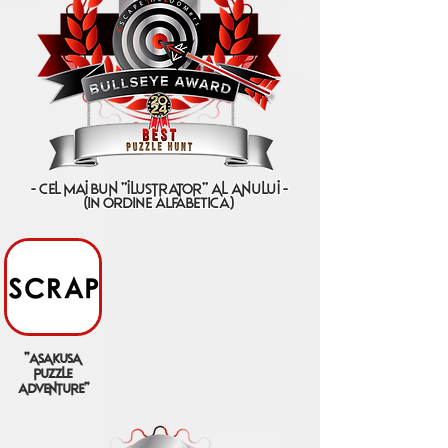
- cel mai bun "ilustrator" al anului -
(IN ORDINE ALFABETICA)
"asakusa
puzzle
adventure"