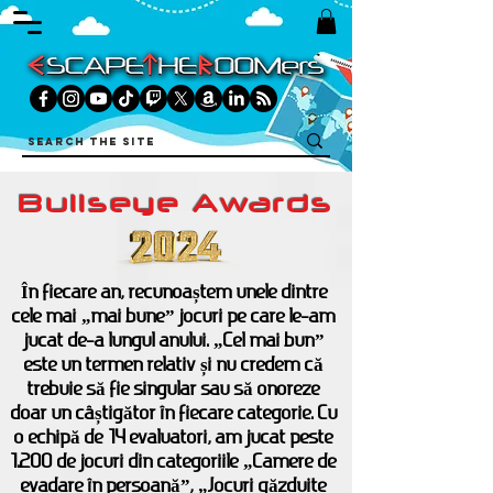
Bullseye Awards
În fiecare an, recunoaștem unele dintre
cele mai „mai bune” jocuri pe care le-am
jucat de-a lungul anului. „Cel mai bun”
este un termen relativ și nu credem că
trebuie să fie singular sau să onoreze
doar un câștigător în fiecare categorie. Cu
o echipă de
14 evaluatori, am jucat peste
1.200 de jocuri din categoriile „Camere de
evadare în persoană”, „Jocuri găzduite