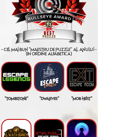
- cel mai bun "maestru de puzzle" al anului -
(IN ORDINE ALFABETICA)
"tombstone"
"dwarves"
"mob heist"