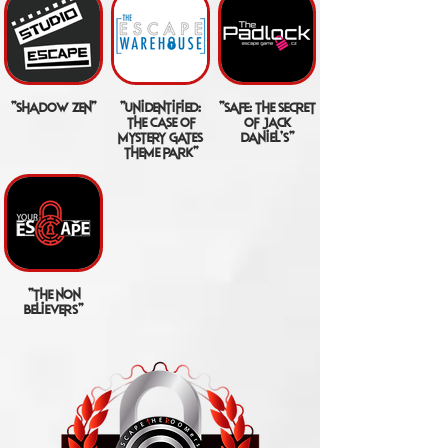
"shadow zen"
"unidentified:
"safe: the secret
the case of
of jack
mystery gates
daniel's"
theme park"
"the non
believers"