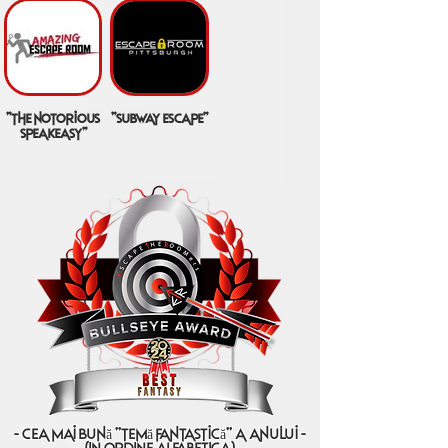
"the notorious
"subway escape"
speakeasy"
- cea mai bună "temă fantastică" a anului -
(IN ORDINE ALFABETICA)