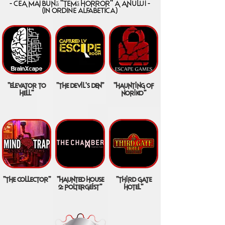
- cea mai bună "temă horror" a anului -
(IN ORDINE ALFABETICA)
"elevator to
"the devil's den"
"haunting of
hell"
noriko"
"the collector"
"haunted house
"third gate
2: poltergeist"
hotel"