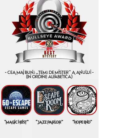
- cea mai bună „temă de mister” a anului -
(IN ORDINE ALFABETICA)
"magic heist"
"jazz parlor"
"hope end"