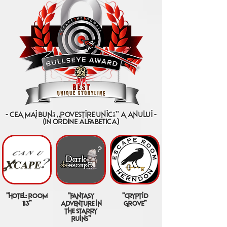
- cea mai bună „povestire unică” a anului -
(IN ORDINE ALFABETICA)
"hotel: room
"fantasy
"cryptid
113"
adventure in
grove"
the starry
ruins"