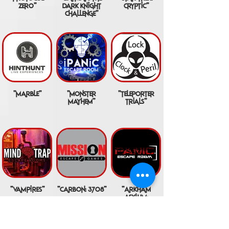
zero"
dark knight
cryptic"
challenge"
"marble"
"monster
"teleporter
mayhem"
trials"
"vampires"
"carbon: 3708"
"arkham
asylum:
riddler's
escape"