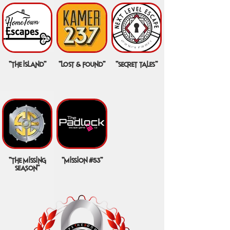
"the island"
"lost & found"
"secret tales"
"the missing
"mission #53"
season"