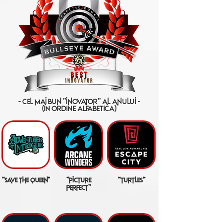
- cel mai bun "inovator" al anului -
(IN ORDINE ALFABETICA)
"save the queen"
"picture
"turtles"
perfect"