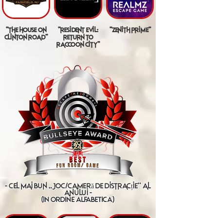
"the house on
"resident evil:
"zenith prime"
clinton road"
return to
raccoon city"
- cel mai bun „joc/cameră de distracție” al
anului -
(IN ORDINE ALFABETICA)