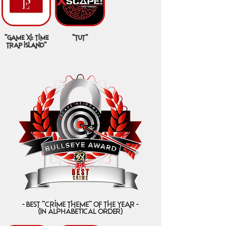
"game xi: time
"tut"
trap island"
- best "crime theme" of the year -
(IN ALPHABETICAL ORDER)