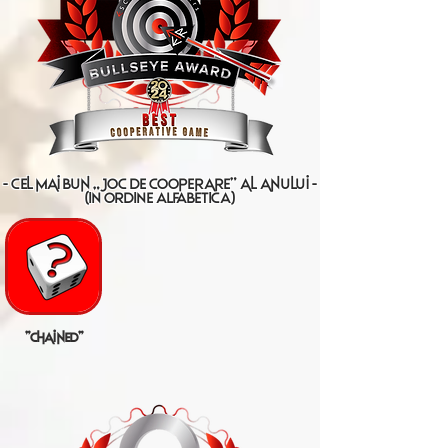
- cel mai bun „joc de cooperare” al anului -
(IN ORDINE ALFABETICA)
"chained"