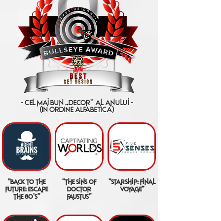
- cel mai bun „decor” al anului -
(IN ORDINE ALFABETICA)
"back to the
"the sins of
"starship: final
future: escape
doctor
voyage"
the 80's"
faustus"