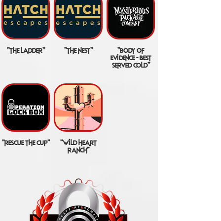
"the ladder"
"the nest"
"body of
evidence - best
served cold"
"rescue the cup"
"wild heart
ranch"