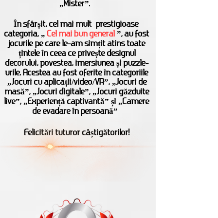
„Mister”.
În sfârșit, cel mai mult
prestigioase
categoria, „
Cel mai bun general
”, au fost
jocurile pe care le-am simțit atins toate
țintele în ceea ce privește designul
decorului, povestea, imersiunea și puzzle-
urile. Acestea au fost oferite în categoriile
„Jocuri cu aplicații/video/VR”, „Jocuri de
masă”, „Jocuri digitale”, „Jocuri găzduite
live”, „Experiență captivantă” și „Camere
de evadare în persoană”
Felicitări tuturor câștigătorilor!