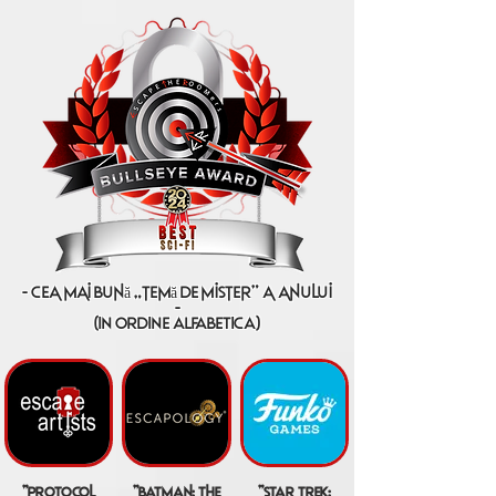
- cea mai bună „temă de mister” a anului
-
(IN ORDINE ALFABETICA)
"protocol
"batman: the
"star trek: