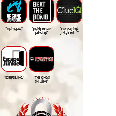
"onitama"
"paint bomb
"operation:
mission"
jingle bells"
"corpse, inc."
"the king's
shilling"