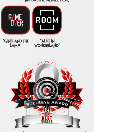
"genie and the
"alice in
lamp"
wonderland"