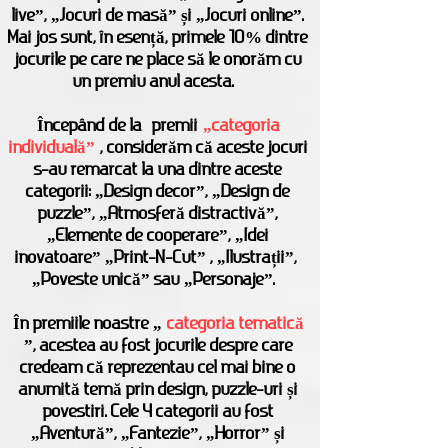
live”, „Jocuri de masă” și „Jocuri online”.
Mai jos sunt, în esență, primele 10% dintre
jocurile pe care ne place să le onorăm cu
un premiu anul acesta.
Începând de la
premii
„categoria
individuală”
, considerăm că aceste jocuri
s-au remarcat la una dintre aceste
categorii: „Design decor”, „Design de
puzzle”, „Atmosferă distractivă”,
„Elemente de cooperare”, „Idei
inovatoare” „Print-N-Cut” , „Ilustrații”,
„Poveste unică” sau „Personaje”.
În premiile noastre „
categoria tematică
”, acestea au fost jocurile despre care
credeam că reprezentau cel mai bine o
anumită temă prin design, puzzle-uri și
povestiri. Cele 4 categorii au fost
„Aventură”, „Fantezie”, „Horror” și