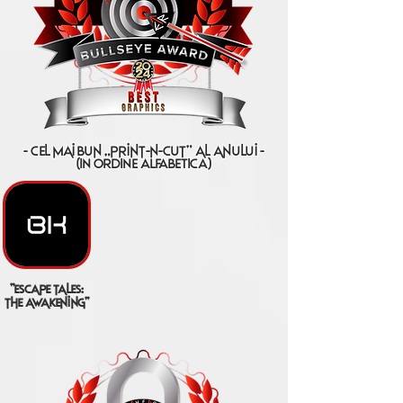
- cel mai bun „print-n-cut” al anului -
(IN ORDINE ALFABETICA)
"escape tales:
the awakening"