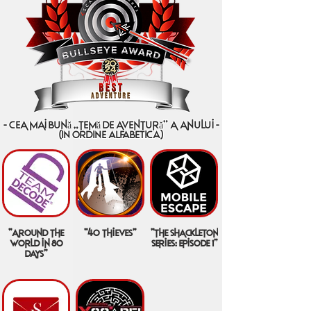
- cea mai bună „temă de aventură” a anului -
(IN ORDINE ALFABETICA)
"around the
"40 thieves"
"the shackleton
world in 80
series: episode 1"
days"