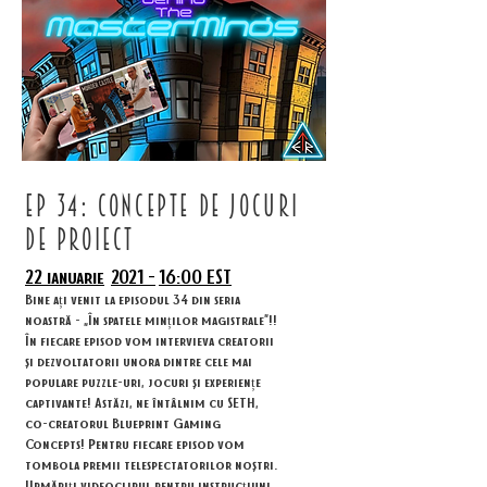
ep 34: concepte de jocuri
de proiect
22 ianuarie
2021 -
16:00 EST
Bine ați venit la episodul 34 din seria
noastră - „În spatele minților magistrale”!!
În fiecare episod vom intervieva creatorii
și dezvoltatorii unora dintre cele mai
populare puzzle-uri, jocuri și experiențe
captivante! Astăzi, ne întâlnim cu SETH,
co-creatorul Blueprint Gaming
Concepts! Pentru fiecare episod vom
tombola premii telespectatorilor noștri.
Urmăriți videoclipul pentru instrucțiuni