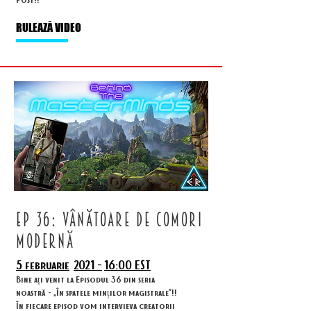
RULEAZĂ VIDEO
ep 36: vânătoare de comori
modernă
5 februarie
2021 -
16:00 EST
Bine ați venit la Episodul 36 din seria
noastră - „În spatele minților magistrale”!!
În fiecare episod vom intervieva creatorii