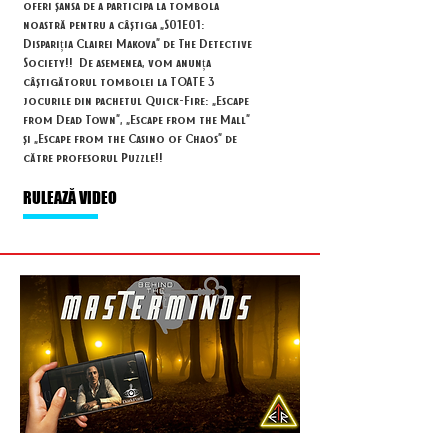
oferi șansa de a participa la tombola
noastră pentru a câștiga „S01E01:
Dispariția Clairei Makova” de The Detective
Society!!
De asemenea, vom anunța
câștigătorul tombolei la TOATE 3
jocurile din pachetul Quick-Fire: „Escape
from Dead Town”, „Escape from the Mall”
și „Escape from the Casino of Chaos” de
către profesorul Puzzle!!
RULEAZĂ VIDEO