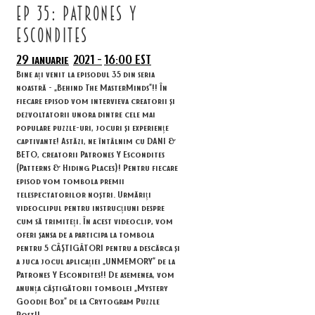
ep 35: PATRONES Y
ESCONDITES
29 ianuarie
2021 -
16:00 EST
Bine ați venit la episodul 35 din seria
noastră - „Behind The MasterMinds”!! În
fiecare episod vom intervieva creatorii și
dezvoltatorii unora dintre cele mai
populare puzzle-uri, jocuri și experiențe
captivante! Astăzi, ne întâlnim cu DANI &
BETO, creatorii Patrones Y Escondites
(Patterns & Hiding Places)! Pentru fiecare
episod vom tombola premii
telespectatorilor noștri. Urmăriți
videoclipul pentru instrucțiuni despre
cum să trimiteți. În acest videoclip, vom
oferi șansa de a participa la tombola
pentru 5 CÂȘTIGĂTORI pentru a descărca și
a juca jocul aplicației „UNMEMORY” de la
Patrones Y Escondites!! De asemenea, vom
anunța câștigătorii tombolei „Mystery
Goodie Box” de la Crytogram Puzzle
Post!!