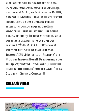
și dezvoltatorii unora dintre cele mai
populare puzzle-uri, jocuri și experiențe
captivante! Astăzi, ne întâlnim cu JACHIN,
creatorul Modern Treasure Hunt! Pentru
fiecare episod vom tombola premii
telespectatorilor noștri. Urmăriți
videoclipul pentru instrucțiuni despre
cum să trimiteți. În acest videoclip, vom
oferi șansa de a participa la tombola
pentru 1 CÂȘTIGĂTOR LUCROS care să
selecteze fie jocul de masă „The VOC
Treasure” SAU „Mysteries of Alchemy” din
Modern Treasure Hunt!! De asemenea, vom
anunța câștigătorii tombolei „Crimes in
History: HH Holmes' Murder Castle” de la
Blueprint Gaming Concept!!
RULEAZĂ VIDEO