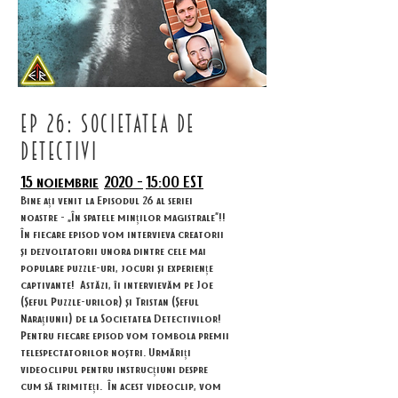
ep 26: societatea de
detectivi
15 noiembrie
2020 -
15:00 EST
Bine ați venit la Episodul 26 al seriei
noastre - „În spatele minților magistrale”!!
În fiecare episod vom intervieva creatorii
și dezvoltatorii unora dintre cele mai
populare puzzle-uri, jocuri și experiențe
captivante!
Astăzi, îi intervievăm pe Joe
(Șeful Puzzle-urilor) și Tristan (Șeful
Narațiunii) de la Societatea Detectivilor!
Pentru fiecare episod vom tombola premii
telespectatorilor noștri. Urmăriți
videoclipul pentru instrucțiuni despre
cum să trimiteți.
În acest videoclip, vom