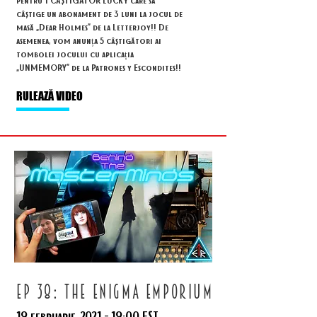
câștige un abonament de 3 luni la jocul de
masă „Dear Holmes” de la Letterjoy!! De
asemenea, vom anunța 5 câștigători ai
tombolei jocului cu aplicația
„UNMEMORY” de la Patrones y Escondites!!
RULEAZĂ VIDEO
ep 38: the enigma emporium
19 februarie
2021 -
19:00 EST