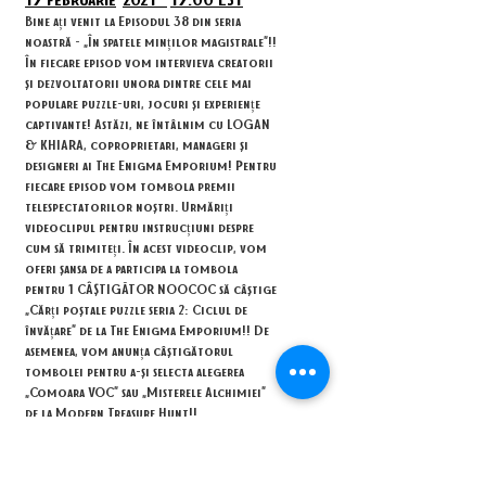
Bine ați venit la Episodul 38 din seria
noastră - „În spatele minților magistrale”!!
În fiecare episod vom intervieva creatorii
și dezvoltatorii unora dintre cele mai
populare puzzle-uri, jocuri și experiențe
captivante! Astăzi, ne întâlnim cu LOGAN
& KHIARA, coproprietari, manageri și
designeri ai The Enigma Emporium! Pentru
fiecare episod vom tombola premii
telespectatorilor noștri. Urmăriți
videoclipul pentru instrucțiuni despre
cum să trimiteți. În acest videoclip, vom
oferi șansa de a participa la tombola
pentru 1 CÂȘTIGĂTOR NOOCOC să câștige
„Cărți poștale puzzle seria 2: Ciclul de
învățare” de la The Enigma Emporium!! De
asemenea, vom anunța câștigătorul
tombolei pentru a-și selecta alegerea
„Comoara VOC” sau „Misterele Alchimiei”
de la Modern Treasure Hunt!!
RULEAZĂ VIDEO