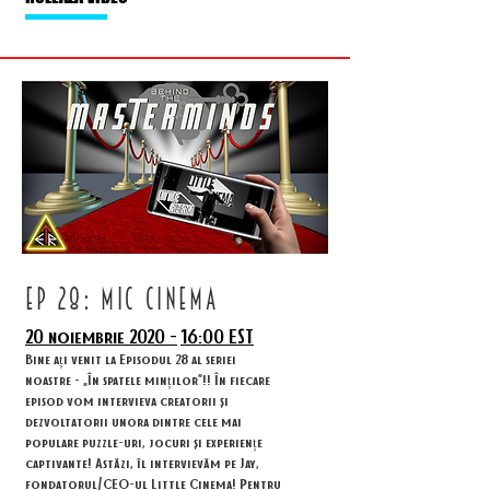
ep 28: MIC CINEMA
20 noiembrie 2020 -
16:00 EST
Bine ați venit la Episodul 28 al seriei
noastre - „În spatele minților”!! În fiecare
episod vom intervieva creatorii și
dezvoltatorii unora dintre cele mai
populare puzzle-uri, jocuri și experiențe
captivante! Astăzi, îl intervievăm pe Jay,
fondatorul/CEO-ul Little Cinema! Pentru