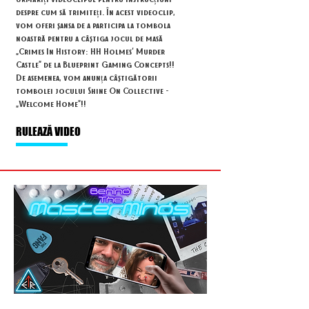
despre cum să trimiteți. În acest videoclip,
vom oferi șansa de a participa la tombola
noastră pentru a câștiga jocul de masă
„Crimes In History: HH Holmes' Murder
Castle” de la Blueprint Gaming Concepts!!
De asemenea, vom anunța câștigătorii
tombolei jocului Shine On Collective -
„Welcome Home”!!
RULEAZĂ VIDEO