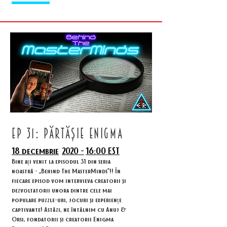
ep 31: părtășie enigma
18 decembrie
2020 -
16:00 EST
Bine ați venit la episodul 31 din seria
noastră - „Behind The MasterMinds”!! În
fiecare episod vom intervieva creatorii și
dezvoltatorii unora dintre cele mai
populare puzzle-uri, jocuri și experiențe
captivante! Astăzi, ne întâlnim cu Anuj &
Orsi, fondatorii și creatorii Enigma