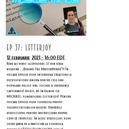
ep 37: letterjoy
12 februarie
2021 -
16:00 EDT
Bine ați venit la episodul 37 din seria
noastră - „Behind The MasterMinds”!! În
fiecare episod vom intervieva creatorii și
dezvoltatorii unora dintre cele mai
populare puzzle-uri, jocuri și experiențe
captivante! Astăzi, ne întâlnim cu
MICHAEL, fondatorul Letterjoy! Pentru
fiecare episod vom tombola premii
telespectatorilor noștri. Urmăriți
videoclipul pentru instrucțiuni despre
cum să trimiteți. În acest videoclip, vom
oferi șansa de a participa la tombola
pentru 1 CÂȘTIGĂTOR LUCKY care să