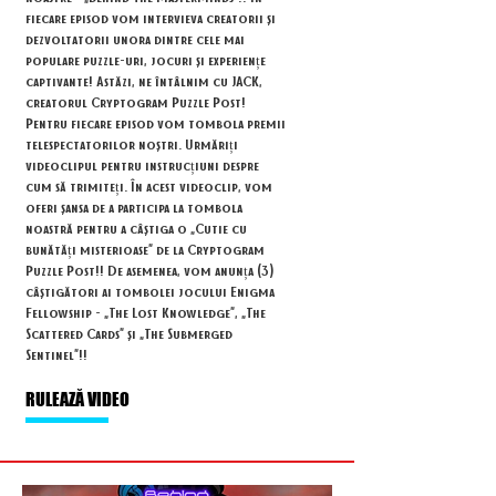
fiecare episod vom intervieva creatorii și
dezvoltatorii unora dintre cele mai
populare puzzle-uri, jocuri și experiențe
captivante! Astăzi, ne întâlnim cu JACK,
creatorul Cryptogram Puzzle Post!
Pentru fiecare episod vom tombola premii
telespectatorilor noștri. Urmăriți
videoclipul pentru instrucțiuni despre
cum să trimiteți. În acest videoclip, vom
oferi șansa de a participa la tombola
noastră pentru a câștiga o „Cutie cu
bunătăți misterioase” de la Cryptogram
Puzzle Post!! De asemenea, vom anunța (3)
câștigători ai tombolei jocului Enigma
Fellowship - „The Lost Knowledge”, „The
Scattered Cards” și „The Submerged
Sentinel”!!
RULEAZĂ VIDEO