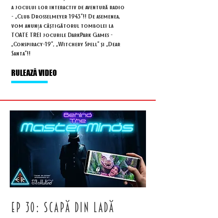
a jocului lor interactiv de aventură radio
- „Club Drosselmeyer 1943”!! De asemenea,
vom anunța câștigătorul tombolei la
TOATE TREI jocurile DarkPark Games -
„Conspiracy-19”, „Witchery Spell” și „Dear
Santa”!!
RULEAZĂ VIDEO
ep 30: scapă din ladă