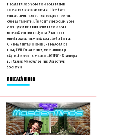
fiecare episod vom tombola premii
telespectatorilor noștri. Urmăriți
videoclipul pentru instrucțiuni despre
cum să trimiteți. În acest videoclip, vom
oferi șansa de a participa la tombola
noastră pentru a câștiga 2 bilete la
următoarea premieră exclusivă a Little
Cinema pentru o emisiune majoră de
film/TV!! De asemenea, vom anunța și
câștigătorul tombolei „S01E01: Dispariția
lui Claire Makova” de The Detective
Society!!
RULEAZĂ VIDEO