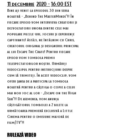
11 decembrie
2020 -
16:00 EST
Bine ați venit la episodul 30 din seria
noastră - „Behind The MasterMinds”!! În
fiecare episod vom intervieva creatorii și
dezvoltatorii unora dintre cele mai
populare puzzle-uri, jocuri și experiențe
captivante! Astăzi, ne întâlnim cu Chris,
creatorul original și designerul principal
al lui Escape The Crate! Pentru fiecare
episod vom tombola premii
telespectatorilor noștri. Urmăriți
videoclipul pentru instrucțiuni despre
cum să trimiteți. În acest videoclip, vom
oferi șansa de a participa la tombola
noastră pentru a câștiga o copie a celui
mai nou joc al lor - „Escape on the High
Seas”!! De asemenea, vom anunța
câștigătorul tombolei a 2 bilete la
următoarea premieră exclusivă a Little
Cinema pentru o emisiune majoră de
film/TV”!!
RULEAZĂ VIDEO