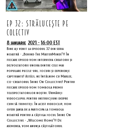
ep 32: strălucește pe
colectiv
8 ianuarie
2021 -
16:00 EST
Bine ați venit la episodul 32 din seria
noastră - „Behind The MasterMinds”!! În
fiecare episod vom intervieva creatorii și
dezvoltatorii unora dintre cele mai
populare puzzle-uri, jocuri și experiențe
captivante! Astăzi, ne întâlnim cu Marlee,
co-creatorul Shine On Collective! Pentru
fiecare episod vom tombola premii
telespectatorilor noștri. Urmăriți
videoclipul pentru instrucțiuni despre
cum să trimiteți. În acest videoclip, vom
oferi șansa de a participa la tombola
noastră pentru a câștiga jocul Shine On
Collective - „Welcome Home”!! De
asemenea, vom anunța câștigătorul