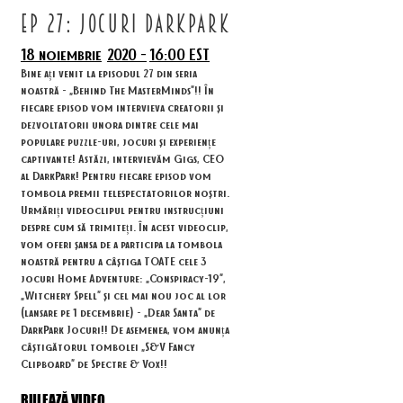
ep 27: JOCURI DARKPARK
18 noiembrie
2020 -
16:00 EST
Bine ați venit la episodul 27 din seria
noastră - „Behind The MasterMinds”!! În
fiecare episod vom intervieva creatorii și
dezvoltatorii unora dintre cele mai
populare puzzle-uri, jocuri și experiențe
captivante! Astăzi, intervievăm Gigs, CEO
al DarkPark! Pentru fiecare episod vom
tombola premii telespectatorilor noștri.
Urmăriți videoclipul pentru instrucțiuni
despre cum să trimiteți. În acest videoclip,
vom oferi șansa de a participa la tombola
noastră pentru a câștiga TOATE cele 3
jocuri Home Adventure: „Conspiracy-19”,
„Witchery Spell” și cel mai nou joc al lor
(lansare pe 1 decembrie) - „Dear Santa” de
DarkPark Jocuri!! De asemenea, vom anunța
câștigătorul tombolei „S&V Fancy
Clipboard” de Spectre & Vox!!
RULEAZĂ VIDEO