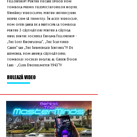
Fellowship! Pentru fiecare episod vom
tombola premii telespectatorilor noștri.
Urmăriți videoclipul pentru instrucțiuni
despre cum să trimiteți. În acest videoclip,
vom oferi șansa de a participa la tombola
pentru 3 câștigători pentru a câștiga
unul dintre jocurile Enigma Fellowship -
„The Lost Knowledge”, „The Scattered
Cards” sau „The Submerged Sentinel”!! De
asemenea, vom anunța câștigătorul
tombolei jocului digital al Green Door
Labs - „Club Drosselmeyer 1943”!!
RULEAZĂ VIDEO