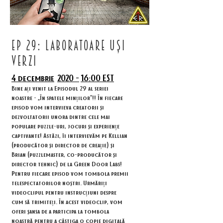
ep 29: laboratoare uși
verzi
4 decembrie
2020 -
16:00 EST
Bine ați venit la Episodul 29 al seriei
noastre - „În spatele minților”!! În fiecare
episod vom intervieva creatorii și
dezvoltatorii unora dintre cele mai
populare puzzle-uri, jocuri și experiențe
captivante! Astăzi, îi intervievăm pe Kellian
(producător și director de creație) și
Brian (puzzlemaster, co-producător și
director tehnic) de la Green Door Labs!
Pentru fiecare episod vom tombola premii
telespectatorilor noștri. Urmăriți
videoclipul pentru instrucțiuni despre
cum să trimiteți. În acest videoclip, vom
oferi șansa de a participa la tombola
noastră pentru a câștiga o copie digitală