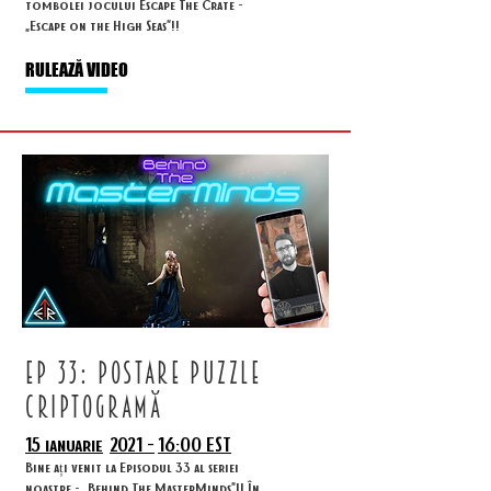
tombolei jocului Escape The Crate -
„Escape on the High Seas”!!
RULEAZĂ VIDEO
ep 33: postare puzzle
criptogramă
15 ianuarie
2021 -
16:00 EST
Bine ați venit la Episodul 33 al seriei
noastre - „Behind The MasterMinds”!! În