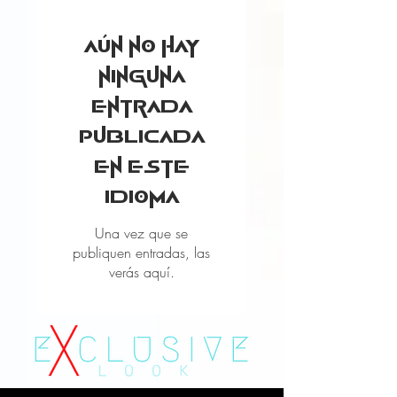
Aún no hay
ninguna
entrada
publicada
en este
idioma
Una vez que se
publiquen entradas, las
verás aquí.