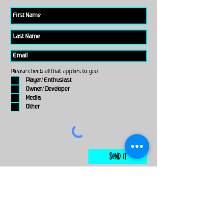
Please check all that applies to you
Player/ Enthusiast
Owner/ Developer
Media
Other
Send It
links