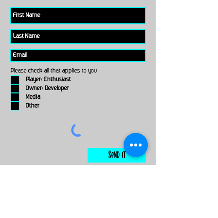
Please check all that applies to you
Player/ Enthusiast
Owner/ Developer
Media
Other
Send It
links